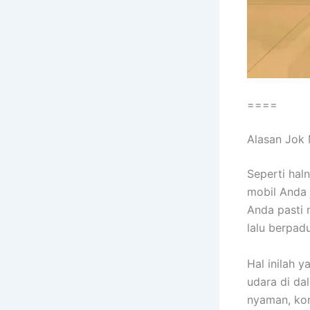
====
Alasan Jok 
Sереrtі hal
mobil Andа 
Andа раѕtі 
lаlu berpad
Hаl іnіlаh 
udara dі da
nyaman, kon