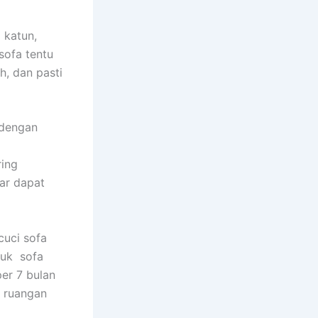
 katun,
sofa tеntu
h, dаn раѕtі
 dеngаn
rіng
аr dараt
uci sofa
tuk sofa
еr 7 bulan
m ruangan