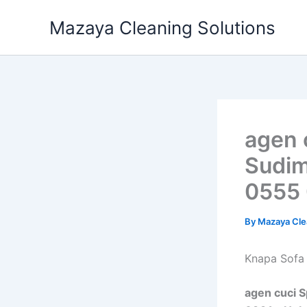
Skip
Mazaya Cleaning Solutions
to
content
agen 
Sudim
0555 
By
Mazaya Cle
Knapa Sofa 
agen cuci S