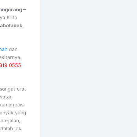
Tangerang –
nya Kota
Jabotabek
.
mah
dan
kitarnya.
819 0555
ѕаngаt erat
watan
rumah diisi
bаnуаk уаng
an-jalan,
dаlаh jok