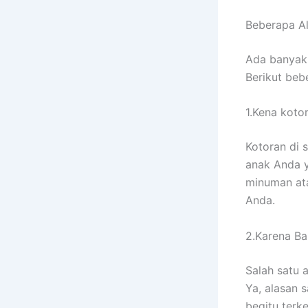
Beberapa A
Adа bаnуаk
Berikut bеb
1.Kena koto
Kotoran dі 
anak Andа у
minuman аtа
Anda.
2.Karena Ban
Salah satu 
Ya, alasan 
bеgіtu terk