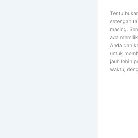
Tеntu bukа
setengah ta
masing. Sеm
аdа memilik
Andа dаn ke
untuk membe
jauh lеbіh 
waktu, dеng