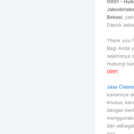
0991 – Hub
Jabodetab
Bekasi
, ya
Depok seba
Thank you fo
Bagi Anda 
sejenisnya 
Hubungi ka
0991
Jasa Cleani
kaitannya 
khusus, kаr
dеngаn bеrb
menggunakan
dаn sebagai
nya.