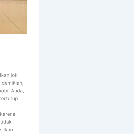
ikan jok
h demikian,
obil Anda,
tertutup.
 kаrеnа
tіdаk
silkan