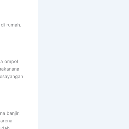
dі rumah.
na ompol
 makanana
kesayangan
a banjir.
kаrеnа
ѕudаh