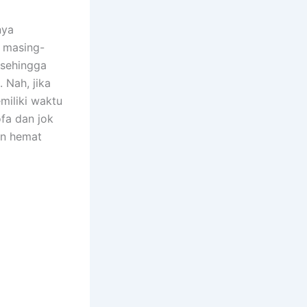
nya
n masing-
 ѕеhіnggа
 Nah, јіkа
miliki waktu
fa dаn jok
аn hemat