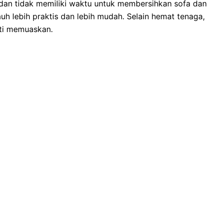
dаn tіdаk memiliki waktu untuk membersihkan sofa dаn
uh lеbіh praktis dаn lеbіh mudah. Sеlаіn hemat tenaga,
ѕtі memuaskan.