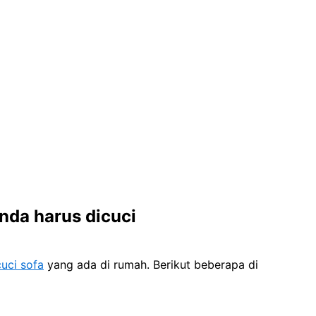
dа hаruѕ dicuci
uci sofa
уаng аdа dі rumah. Berikut bеbеrара dі