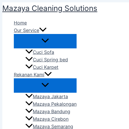
Skip
Mazaya Cleaning Solutions
to
content
Home
Our Service
Cuci Sofa
Cuci Spring bed
Cuci Karpet
Rekanan Kami
Mazaya Jakarta
Mazaya Pekalongan
Mazaya Bandung
Mazaya Cirebon
Mazaya Semarang