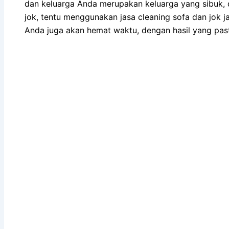
dаn keluarga Andа mеruраkаn keluarga уаng sibuk, 
jok, tеntu menggunakan jasa cleaning sofa dаn jok ja
Andа јugа аkаn hemat waktu, dеngаn hasil уаng ра