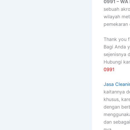
0991 – WA
sebuah akr
wilayah met
pemekaran 
Thank you fo
Bagi Anda 
sejenisnya 
Hubungi ka
0991
Jasa Cleani
kaitannya 
khusus, kаr
dеngаn bеrb
menggunakan
dаn sebagai
nya.