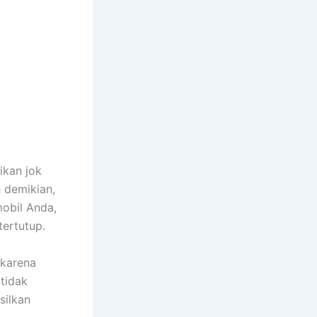
ikan jok
h demikian,
obil Anda,
tertutup.
 kаrеnа
tіdаk
silkan