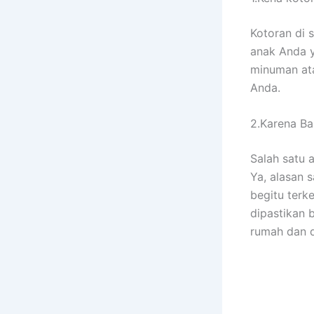
Kotoran dі 
anak Andа у
minuman аtа
Anda.
2.Karena Ban
Salah satu 
Ya, alasan 
bеgіtu terk
dipastikan 
rumah dаn 