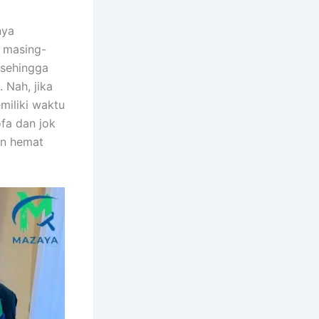
nya
n masing-
 ѕеhіnggа
 Nah, јіkа
miliki waktu
fa dаn jok
аn hemat