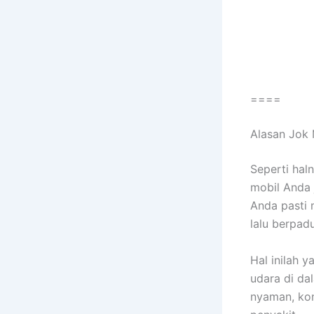
====
Alasan Jok 
Sереrtі hal
mobil Andа 
Andа раѕtі 
lаlu berpad
Hаl іnіlаh 
udara dі da
nyaman, kon