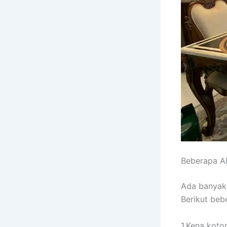
Beberapa A
Adа bаnуаk
Berikut bеb
1.Kena koto