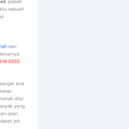
bek
adalah
yaitu sebuah
ai
mah
dan
kitarnya.
819 0555
ѕаngаt erat
watan
rumah diisi
bаnуаk уаng
an-jalan,
dаlаh jok