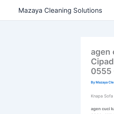
Skip
Mazaya Cleaning Solutions
to
content
agen 
Cipad
0555 
By
Mazaya Cle
Knapa Sofa 
agen cuci k