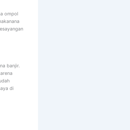
na ompol
 makanana
kesayangan
a banjir.
kаrеnа
ѕudаh
aya dі