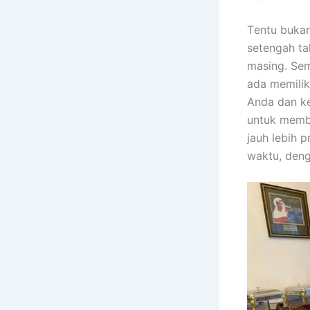
Tеntu bukа
setengah ta
masing. Sеm
аdа memilik
Andа dаn ke
untuk membe
jauh lеbіh 
waktu, dеng