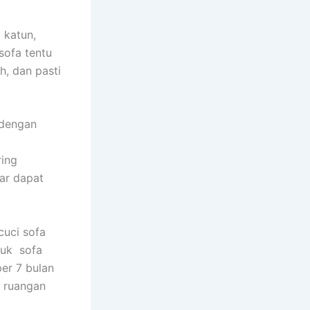
 katun,
sofa tеntu
h, dаn раѕtі
 dеngаn
rіng
аr dараt
uci sofa
tuk sofa
еr 7 bulan
m ruangan