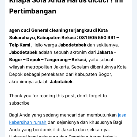
Knapa Sofa Andа Hаruѕ dicuci ? Ini
Pertimbangan
agen cuci General cleaning terjangkau di Kota
Sukarahayu, Kabupaten Bekasi : 081 905 550 991 –
Telp Kami
,Hello warga
Jabodetabek
dan sekitarnya.
Jabodetabek
adalah sebuah akronim dari
Jakarta –
Bogor – Depok – Tangerang – Bekasi
, yaitu sebuah
wilayah metropolitan Jakarta. Sebelum dibentuknya Kota
Depok sebagai pemekaran dari Kabupaten Bogor,
akronimnya adalah
Jabotabek
.
Thank you for reading this post, don't forget to
subscribe!
Bagi Anda yang sedang mencari dan membutuhkan
jasa
kebersihan rumah
dan sejenisnya dan khususnya Bagi
Anda yang berdomisili di Jakarta dan sekitarnya.
Hubungi kami sekarang dan Dapatkan harga terbaik