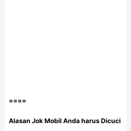
====
Alasan Jok Mobil Andа hаruѕ Dicuci