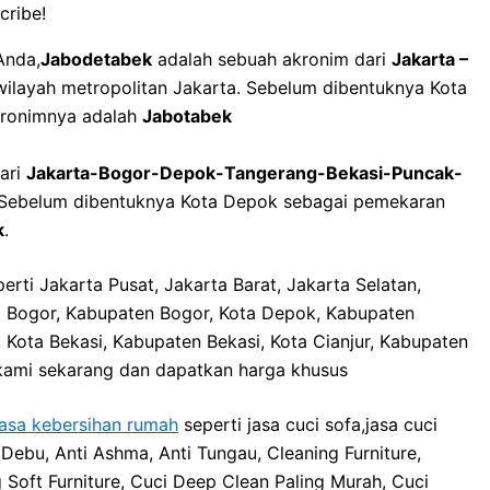
cribe!
Anda,
Jabodetabek
adalah sebuah akronim dari
Jakarta –
 wilayah metropolitan Jakarta. Sebelum dibentuknya Kota
kronimnya adalah
Jabotabek
ari
Jakarta-Bogor-Depok-Tangerang-Bekasi-Puncak-
a. Sebelum dibentuknya Kota Depok sebagai pemekaran
k
.
erti Jakarta Pusat, Jakarta Barat, Jakarta Selatan,
ta Bogor, Kabupaten Bogor, Kota Depok, Kabupaten
 Kota Bekasi, Kabupaten Bekasi, Kota Cianjur, Kabupaten
i kami sekarang dan dapatkan harga khusus
jasa kebersihan rumah
seperti jasa cuci sofa,jasa cuci
 Debu, Anti Ashma, Anti Tungau, Cleaning Furniture,
g Soft Furniture, Cuci Deep Clean Paling Murah, Cuci