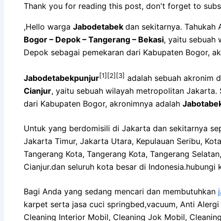
Thank you for reading this post, don't forget to subs
,Hello warga
Jabodetabek
dan sekitarnya. Tahukah 
Bogor – Depok – Tangerang – Bekasi
, yaitu sebuah
Depok sebagai pemekaran dari Kabupaten Bogor, a
[1]
[2]
[3]
Jabodetabekpunjur
adalah sebuah akronim d
Cianjur
, yaitu sebuah wilayah metropolitan Jakart
dari Kabupaten Bogor, akronimnya adalah
Jabotabe
Untuk yang berdomisili di Jakarta dan sekitarnya sep
Jakarta Timur, Jakarta Utara, Kepulauan Seribu, Ko
Tangerang Kota, Tangerang Kota, Tangerang Selatan,
Cianjur.dan seluruh kota besar di Indonesia.hubung
Bagi Anda yang sedang mencari dan membutuhkan
karpet serta jasa cuci springbed,vacuum, Anti Alergi
Cleaning Interior Mobil, Cleaning Jok Mobil, Cleanin