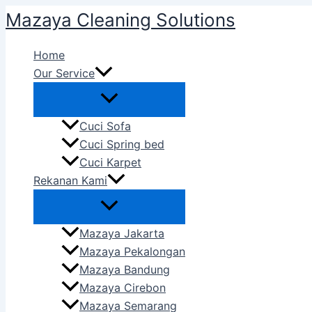
Skip
Mazaya Cleaning Solutions
to
content
Home
Our Service
Cuci Sofa
Cuci Spring bed
Cuci Karpet
Rekanan Kami
Mazaya Jakarta
Mazaya Pekalongan
Mazaya Bandung
Mazaya Cirebon
Mazaya Semarang