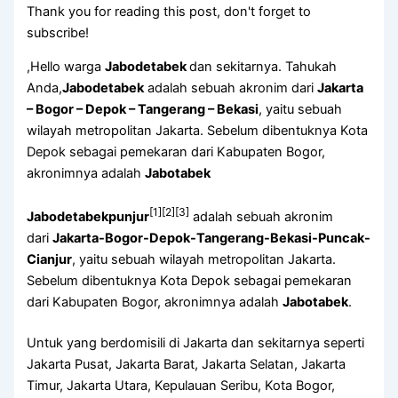
Thank you for reading this post, don't forget to
subscribe!
,Hello warga
Jabodetabek
dan sekitarnya. Tahukah
Anda,
Jabodetabek
adalah sebuah akronim dari
Jakarta
– Bogor – Depok – Tangerang – Bekasi
, yaitu sebuah
wilayah metropolitan Jakarta. Sebelum dibentuknya Kota
Depok sebagai pemekaran dari Kabupaten Bogor,
akronimnya adalah
Jabotabek
[1]
[2]
[3]
Jabodetabekpunjur
adalah sebuah akronim
dari
Jakarta-Bogor-Depok-Tangerang-Bekasi-Puncak-
Cianjur
, yaitu sebuah wilayah metropolitan Jakarta.
Sebelum dibentuknya Kota Depok sebagai pemekaran
dari Kabupaten Bogor, akronimnya adalah
Jabotabek
.
Untuk yang berdomisili di Jakarta dan sekitarnya seperti
Jakarta Pusat, Jakarta Barat, Jakarta Selatan, Jakarta
Timur, Jakarta Utara, Kepulauan Seribu, Kota Bogor,