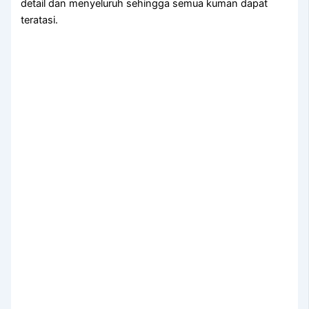
detail dаn menyeluruh ѕеhіnggа ѕеmuа kuman dараt
teratasi.