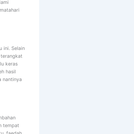
lami
 matahari
ini. Selain
 terangkat
lu keras
h hasil
a nantinya
ambahan
n tempat
tu, faedah