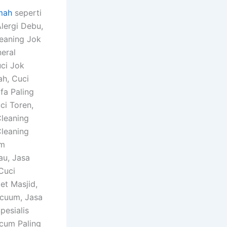
mah
seperti
Alergi Debu,
leaning Jok
neral
uci Jok
ah, Cuci
fa Paling
ci Toren,
Cleaning
Cleaning
um
au, Jasa
Cuci
et Masjid,
acuum, Jasa
esialis
ccum Paling