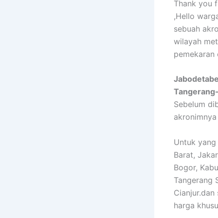
Thank you fo
,Hello war
sebuah akr
wilayah met
pemekaran 
Jabodetabe
Tangerang-
Sebelum di
akronimnya
Untuk yang 
Barat, Jaka
Bogor, Kabu
Tangerang S
Cianjur.dan
harga khus