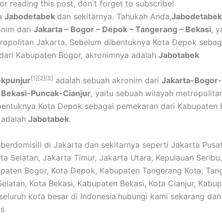
r reading this post, don't forget to subscribe!
ga
Jabodetabek
dan sekitarnya. Tahukah Anda,
Jabodetabek
onim dari
Jakarta – Bogor – Depok – Tangerang – Bekasi
, 
ropolitan Jakarta. Sebelum dibentuknya Kota Depok sebag
dari Kabupaten Bogor, akronimnya adalah
Jabotabek
[1]
[2]
[3]
kpunjur
adalah sebuah akronim dari
Jakarta-Bogor
Bekasi-Puncak-Cianjur
, yaitu sebuah wilayah metropolita
bentuknya Kota Depok sebagai pemekaran dari Kabupaten 
 adalah
Jabotabek
.
berdomisili di Jakarta dan sekitarnya seperti Jakarta Pusat
rta Selatan, Jakarta Timur, Jakarta Utara, Kepulauan Seribu
paten Bogor, Kota Depok, Kabupaten Tangerang Kota, Tan
elatan, Kota Bekasi, Kabupaten Bekasi, Kota Cianjur, Kabu
 seluruh kota besar di Indonesia.hubungi kami sekarang da
us