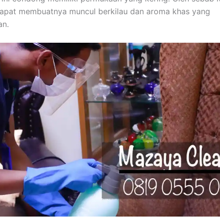
apat membuatnya muncul berkilau dan aroma khas yang
n.