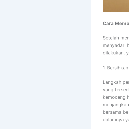
Cara
Memb
Setelah men
menyadari b
dilakukan, y
1. Bersihka
Langkah pe
yang tersedi
kemoceng hi
menjangkau 
bersama be
dalamnya ya