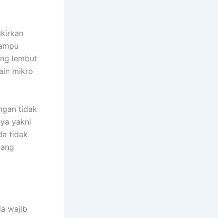
kirkan
mampu
ang lembut
ain mikro
ngan tidak
ya yakni
a tidak
yang
la wajib