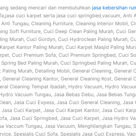
yang sedang mencari dan membutuhkan
jasa kebersihan ru
fa,jasa cuci karpet serta jasa cuci springbed,vacuum, Anti 
Anti Tungau, Cleaning Furniture, Cleaning Interior Mobil, C
ning Soft Furniture, Cuci Deep Clean Paling Murah, Cuci Ge
ling Murah, Cuci Gordyn, Cuci Hydroclean Paling Murah, C
 Karpet Kantor Paling Murah, Cuci Karpet Masjid Paling Mur
pet, Cuci Premium Sofa, Cuci Premium Springbed, Cuci So
 Spring Bed Paling Murah, Cuci Springbed Paling Murah, Cu
 Paling Murah, Detailing Mobil, General Cleaning, General 
 General Cleaning Kantor, General Cleaning Kost, General 
eral Cleaning Tempat Ibadah, Hydro Vacuum, Hydro Vacu
 Hydro Vacuum Tungau, Jasa Bebas Debu, Jasa Bebas Tung
lean, Jasa Cuci Expess, Jasa Cuci General Cleaning, Jasa 
 Jasa Cuci Karpet, Jasa Cuci Karpet Kantor, Jasa Cuci Karp
ofa, Jasa Cuci Springbed, Jasa Cuci Karpet, Jasa Hydro V
sa Vaccum Tungau, Jasa Vacuum, Menghilangkan Tungau, Sp
rvice, Spesialis Cuci Sofa, Spesialis Jasa Cuci Express, Va