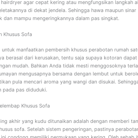
hairdryer agar cepat kering atau mengfungsikan langkah a
letakannya di dekat jendela. Sehingga hawa maupun sinar
k dan mampu mengeringkannya dalam pas singkat.
h Khusus Sofa
 untuk manfaatkan pembersih khusus perabotan rumah satu 
 berasal dari kerusakan, tentu saja supaya kotoran dapat
ngan mudah. Bahkan Anda tidak mesti menggosoknya terla
lumayan mengusapnya bersama dengan lembut untuk berole
stikan pula mencari aroma yang wangi dan disukai. Sehingg
 pada pas diduduki.
Pelembap Khusus Sofa
ing akhir yang kudu ditunaikan adalah dengan memberi t
usus sofa. Setelah sistem pengeringan, pastinya perabota
u ini condong memiliki permukaan yang kering. Oleh sebab i