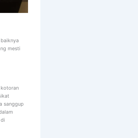
 baiknya
ang mesti
 kotoran
sikat
ya sanggup
idalam
di