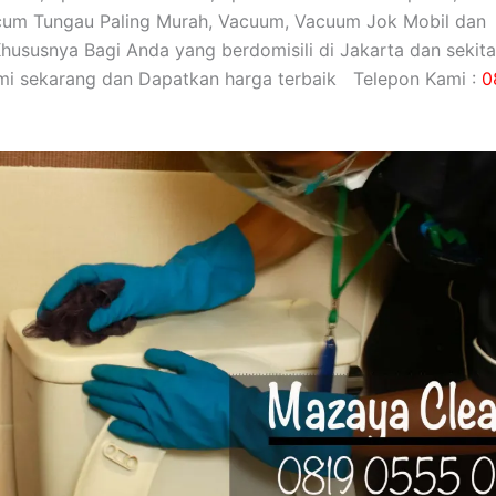
cum Tungau Paling Murah, Vacuum, Vacuum Jok Mobil dan
Khususnya Bagi Anda yang berdomisili di Jakarta dan sekita
mi sekarang dan Dapatkan harga terbaik Telepon Kami :
0