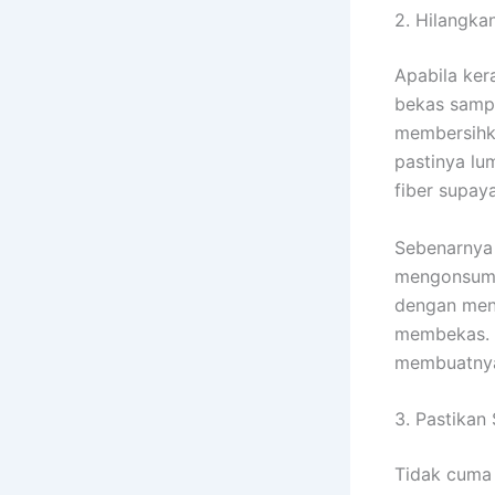
2. Hilangk
Apabila ker
bekas samp
membersihk
pastinya lu
fiber supaya
Sebenarnya 
mengonsumsi
dengan men
membekas. S
membuatnya
3. Pastikan
Tidak cuma 