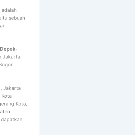
adalah
yaitu sebuah
ai
-Depok-
n Jakarta.
Bogor,
, Jakarta
, Kota
gerang Kota,
paten
n dapatkan