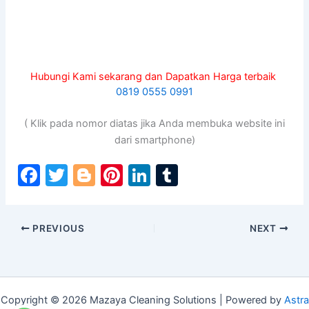
Hubungi Kami sekarang dan Dapatkan Harga terbaik
0819 0555 0991
( Klik pada nomor diatas jika Anda membuka website ini
dari smartphone)
F
T
Bl
Pi
Li
T
a
w
o
nt
n
u
c
itt
g
er
k
m
PREVIOUS
NEXT
e
er
g
e
e
bl
b
er
st
dI
r
o
n
o
Copyright © 2026 Mazaya Cleaning Solutions | Powered by
Astra