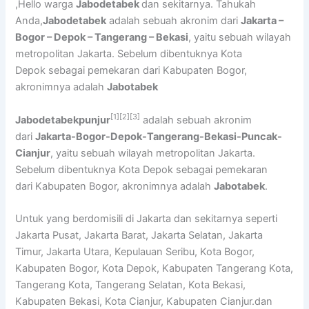
,Hello warga
Jabodetabek
dan sekitarnya. Tahukah
Anda,
Jabodetabek
adalah sebuah akronim dari
Jakarta –
Bogor – Depok – Tangerang – Bekasi
, yaitu sebuah wilayah
metropolitan Jakarta. Sebelum dibentuknya Kota
Depok sebagai pemekaran dari Kabupaten Bogor,
akronimnya adalah
Jabotabek
[1]
[2]
[3]
Jabodetabekpunjur
adalah sebuah akronim
dari
Jakarta-Bogor-Depok-Tangerang-Bekasi-Puncak-
Cianjur
, yaitu sebuah wilayah metropolitan Jakarta.
Sebelum dibentuknya Kota Depok sebagai pemekaran
dari Kabupaten Bogor, akronimnya adalah
Jabotabek
.
Untuk yang berdomisili di Jakarta dan sekitarnya seperti
Jakarta Pusat, Jakarta Barat, Jakarta Selatan, Jakarta
Timur, Jakarta Utara, Kepulauan Seribu, Kota Bogor,
Kabupaten Bogor, Kota Depok, Kabupaten Tangerang Kota,
Tangerang Kota, Tangerang Selatan, Kota Bekasi,
Kabupaten Bekasi, Kota Cianjur, Kabupaten Cianjur.dan