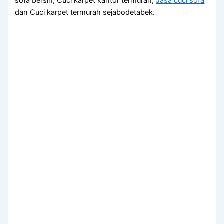
sofa bersih, Cuci karpet kantor termurah,
Jasa cuci sofa
dan Cuci karpet termurah sejabodetabek.