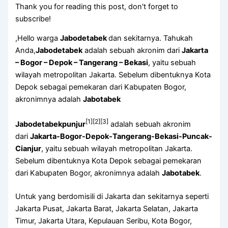
Thank you for reading this post, don't forget to
subscribe!
,Hello warga
Jabodetabek
dan sekitarnya. Tahukah
Anda,
Jabodetabek
adalah sebuah akronim dari
Jakarta
– Bogor – Depok – Tangerang – Bekasi
, yaitu sebuah
wilayah metropolitan Jakarta. Sebelum dibentuknya Kota
Depok sebagai pemekaran dari Kabupaten Bogor,
akronimnya adalah
Jabotabek
[1]
[2]
[3]
Jabodetabekpunjur
adalah sebuah akronim
dari
Jakarta-Bogor-Depok-Tangerang-Bekasi-Puncak-
Cianjur
, yaitu sebuah wilayah metropolitan Jakarta.
Sebelum dibentuknya Kota Depok sebagai pemekaran
dari Kabupaten Bogor, akronimnya adalah
Jabotabek
.
Untuk yang berdomisili di Jakarta dan sekitarnya seperti
Jakarta Pusat, Jakarta Barat, Jakarta Selatan, Jakarta
Timur, Jakarta Utara, Kepulauan Seribu, Kota Bogor,