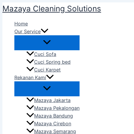
Skip
Mazaya Cleaning Solutions
to
content
Home
Our Service
Cuci Sofa
Cuci Spring bed
Cuci Karpet
Rekanan Kami
Mazaya Jakarta
Mazaya Pekalongan
Mazaya Bandung
Mazaya Cirebon
Mazaya Semarang