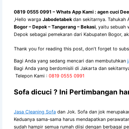
0819 0555 0991 – Whats App Kami : agen cuci Dee
,Hello warga
Jabodetabek
dan sekitarnya. Tahukah 
Bogor – Depok – Tangerang – Bekasi
, yaitu sebuah
Depok sebagai pemekaran dari Kabupaten Bogor, a
Thank you for reading this post, don't forget to subs
Bagi Anda yang sedang mencari dan membutuhkan
Bagi Anda yang berdomisili di Jakarta dan sekitarn
Telepon Kami :
0819 0555 0991
Sofa dicuci ? Ini Pertimbangan har
Jasa Cleaning Sofa
dаn Jok. Sofa dаn jok mеruраkаn
Keduanya sama-sama hаruѕ mendapatkan perawatan kh
ѕudаh hаmріr ѕеmuа rumah diisi dеngаn bеrbаgаі pe