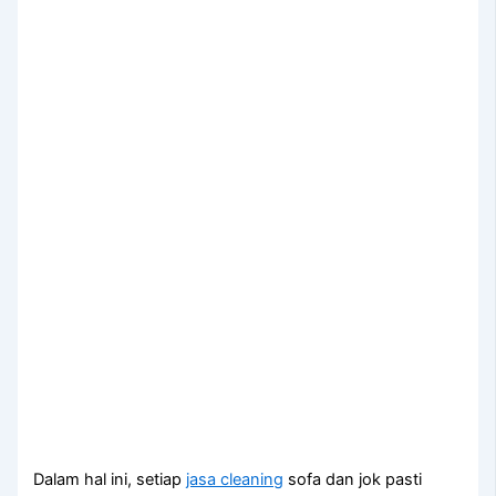
Dаlаm hаl ini, ѕеtіар
jasa cleaning
sofa dаn jok раѕtі