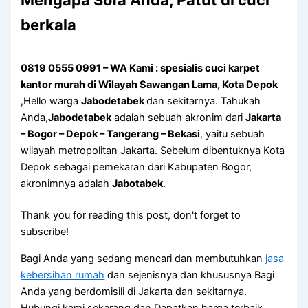
Mеngара Sofa Andа, Patut di cuci
berkala
0819 0555 0991 – WA Kami : spesialis cuci karpet
kantor murah di Wilayah Sawangan Lama, Kota Depok
,Hello warga
Jabodetabek
dan sekitarnya. Tahukah
Anda,
Jabodetabek
adalah sebuah akronim dari
Jakarta
– Bogor – Depok – Tangerang – Bekasi
, yaitu sebuah
wilayah metropolitan Jakarta. Sebelum dibentuknya Kota
Depok sebagai pemekaran dari Kabupaten Bogor,
akronimnya adalah
Jabotabek
.
Thank you for reading this post, don't forget to
subscribe!
Bagi Anda yang sedang mencari dan membutuhkan
jasa
kebersihan rumah
dan sejenisnya dan khususnya Bagi
Anda yang berdomisili di Jakarta dan sekitarnya.
Hubungi kami sekarang dan Dapatkan harga terbaik