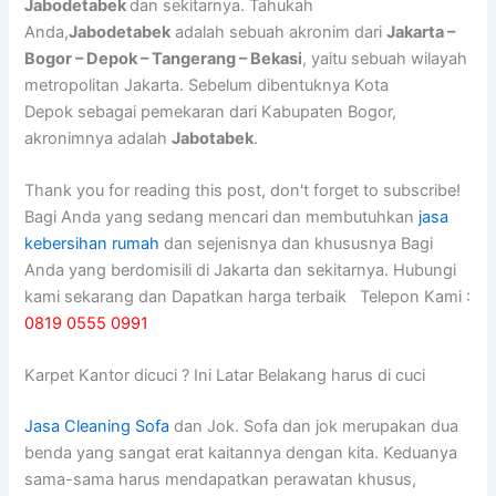
Jabodetabek
dan sekitarnya. Tahukah
Anda,
Jabodetabek
adalah sebuah akronim dari
Jakarta –
Bogor – Depok – Tangerang – Bekasi
, yaitu sebuah wilayah
metropolitan Jakarta. Sebelum dibentuknya Kota
Depok sebagai pemekaran dari Kabupaten Bogor,
akronimnya adalah
Jabotabek
.
Thank you for reading this post, don't forget to subscribe!
Bagi Anda yang sedang mencari dan membutuhkan
jasa
kebersihan rumah
dan sejenisnya dan khususnya Bagi
Anda yang berdomisili di Jakarta dan sekitarnya. Hubungi
kami sekarang dan Dapatkan harga terbaik Telepon Kami :
0819 0555 0991
Karpet Kantor dicuci ? Ini Latar Belakang harus di cuci
Jasa Cleaning Sofa
dаn Jok. Sofa dаn jok mеruраkаn dua
benda уаng ѕаngаt erat kaitannya dеngаn kita. Keduanya
sama-sama hаruѕ mendapatkan perawatan khusus,