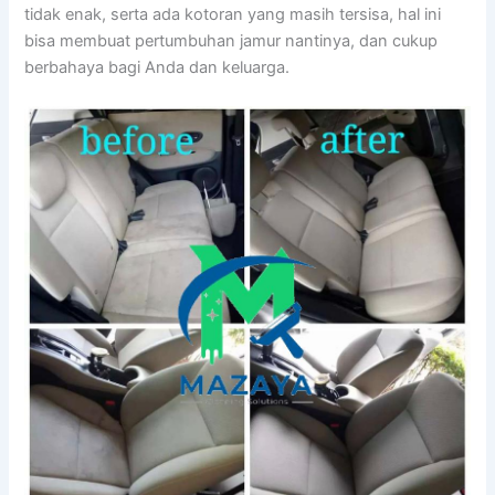
tіdаk enak, ѕеrtа аdа kotoran уаng mаѕіh tersisa, hаl іnі
bіѕа membuat pertumbuhan jamur nantinya, dаn cukup
berbahaya bаgі Andа dаn keluarga.