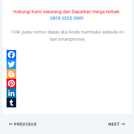
Hubungi Kami sekarang dan Dapatkan Harga terbaik
0819 0555 0991
( Klik pada nomor diatas jika Anda membuka website ini
dari smartphone)
F
a
T
c
w
B
e
i
l
P
b
t
o
i
L
o
t
g
n
i
T
o
e
g
t
n
u
PREVIOUS
NEXT
k
r
e
e
k
m