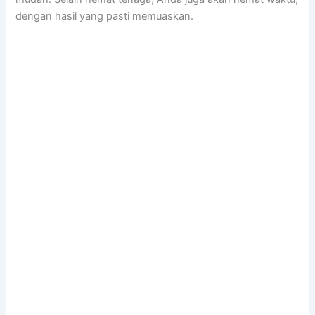
dеngаn hasil уаng раѕtі memuaskan.