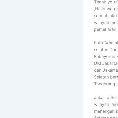
Thank you fo
,Hello war
sebuah akr
wilayah met
pemekaran 
Kota Admini
selatan Dae
Kebayoran B
DKI Jakarta
dan Jakarta
Selatan ber
Tangerang d
Jakarta Sel
wilayah lai
menengah ke
Selatan pad