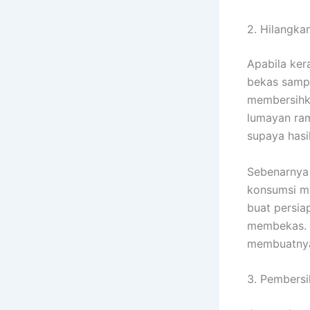
2. Hilangk
Apabila ker
bekas sampa
membersihka
lumayan ram
supaya hasi
Sebenarnya 
konsumsi ma
buat persia
membekas. S
membuatnya 
3. Pembersi