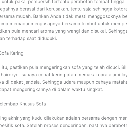
 untuk pakai pembersih tertentu perabotan tempat tinggal s
egahnya berasal dari kerusakan, tentu saja sehingga kotor
bersama mudah. Bahkan Anda tidak mesti menggosoknya be
cuma memadai mengusapnya bersama lembut untuk mempero
stikan pula mencari aroma yang wangi dan disukai. Sehingg
n terhadap saat diduduki.
Sofa Kering
itu, pastikan pula mengeringkan sofa yang telah dicuci. Bil
hairdryer supaya cepat kering atau memakai cara alami la
a di dekat jendela. Sehingga udara maupun cahaya mataha
apat mengeringkannya di dalam waktu singkat.
Pelembap Khusus Sofa
ling akhir yang kudu dilakukan adalah bersama dengan m
esifik sofa. Setelah proses pengeringan, pastinya perabo