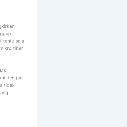
gkirkan
nggup
 tentu saja
mikro fiber
dak
kni dengan
a tidak
yang