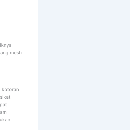
aiknya
yang mesti
 kotoran
sikat
pat
lam
pukan