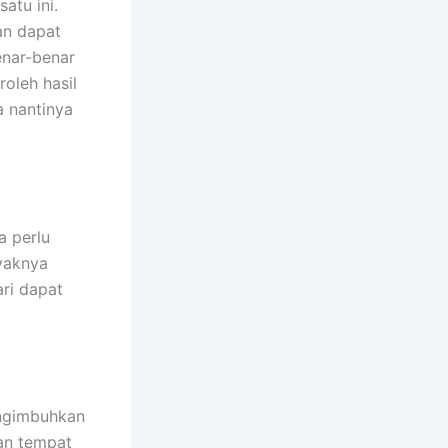
atu ini.
an dapat
nar-benar
leh hasil
a nantinya
a perlu
yaknya
ri dapat
engimbuhkan
tan tempat