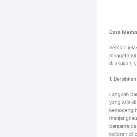
Cara
Memb
Setelah jel
mengetahui 
dilakukan, y
1. Bersihka
Langkah pe
yang ada di
kemoceng hi
menjangkau 
bersama de
kotoran di 