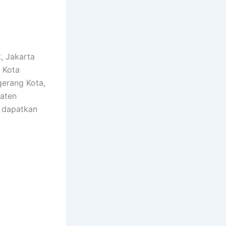
, Jakarta
, Kota
gerang Kota,
paten
n dapatkan