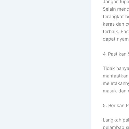
Jangan lupa
Selain menc
terangkat 
keras dan 
terbaik. Pa
dapat nyama
4. Pastikan 
Tidak hanya 
manfaatkan 
meletakanny
masuk dan d
5. Berikan 
Langkah pa
pelembap sp