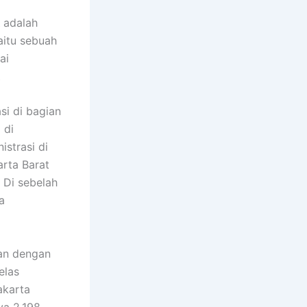
adalah
yaitu sebuah
ai
si di bagian
 di
istrasi di
arta Barat
 Di sebelah
a
kan dengan
elas
akarta
ya 2.198