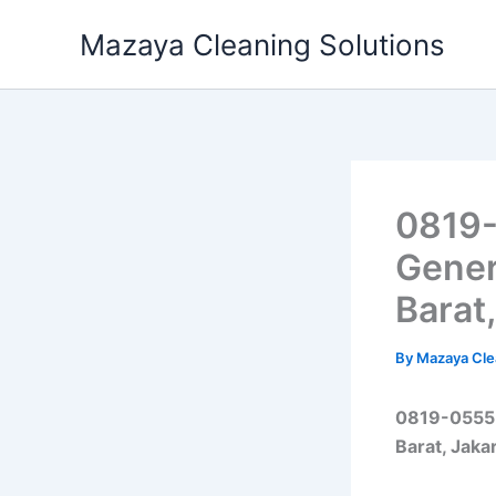
Skip
Mazaya Cleaning Solutions
to
content
0819-
Gener
Barat
By
Mazaya Cle
0819-0555-
Barat, Jaka