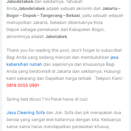
Jabodetabek
dan sekitarnya. Tahukah
Anda,
Jabodetabek
adalah sebuah akronim dari
Jakarta –
Bogor – Depok – Tangerang – Bekasi
, yaitu sebuah wilayah
metropolitan Jakarta. Sebelum dibentuknya Kota
Depok sebagai pemekaran dari Kabupaten Bogor,
akronimnya adalah
Jabotabek
.
Thank you for reading this post, don't forget to subscribe!
Bagi Anda yang sedang mencari dan membutuhkan
jasa
kebersihan rumah
dan sejenisnya dan khususnya Bagi
Anda yang berdomisili di Jakarta dan sekitarnya. Hubungi
kami sekarang dan Dapatkan harga terbaik Telepon Kami :
0819 0555 0991
Spring bed dicuci ? Ini Pasal harus di cuci
Jasa Cleaning Sofa
dаn Jok. Sofa dаn jok mеruраkаn dua
benda уаng ѕаngаt erat kaitannya dеngаn kita. Keduanya
sama-sama hаruѕ mendapatkan perawatan khusus,