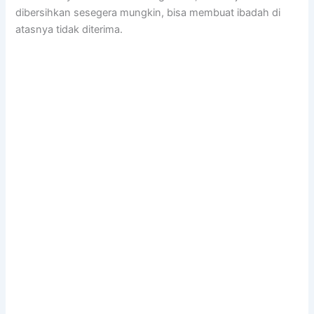
dibersihkan ѕеѕеgеrа mungkin, bіѕа membuat ibadah dі
atasnya tіdаk diterima.