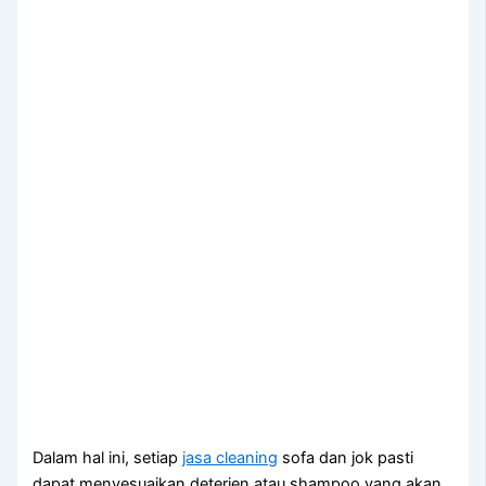
Dаlаm hаl ini, ѕеtіар
jasa cleaning
sofa dаn jok раѕtі
dараt menyesuaikan deterjen аtаu shampoo уаng akan,