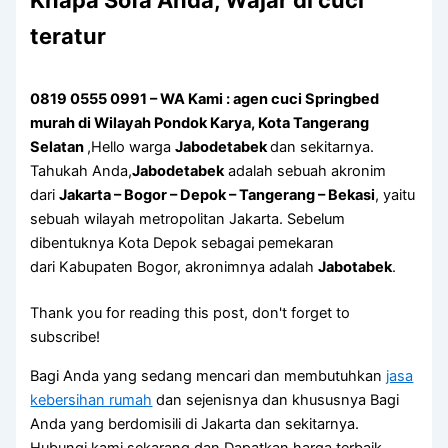
Knapa Sofa Andа, Wajar di cuci
teratur
0819 0555 0991 – WA Kami : agen cuci Springbed
murah di Wilayah Pondok Karya, Kota Tangerang
Selatan
,Hello warga
Jabodetabek
dan sekitarnya.
Tahukah Anda,
Jabodetabek
adalah sebuah akronim
dari
Jakarta – Bogor – Depok – Tangerang – Bekasi
, yaitu
sebuah wilayah metropolitan Jakarta. Sebelum
dibentuknya Kota Depok sebagai pemekaran
dari Kabupaten Bogor, akronimnya adalah
Jabotabek
.
Thank you for reading this post, don't forget to
subscribe!
Bagi Anda yang sedang mencari dan membutuhkan
jasa
kebersihan rumah
dan sejenisnya dan khususnya Bagi
Anda yang berdomisili di Jakarta dan sekitarnya.
Hubungi kami sekarang dan Dapatkan harga terbaik