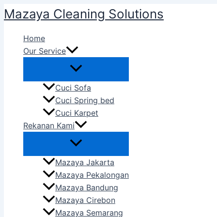
Skip
Mazaya Cleaning Solutions
to
content
Home
Our Service
Cuci Sofa
Cuci Spring bed
Cuci Karpet
Rekanan Kami
Mazaya Jakarta
Mazaya Pekalongan
Mazaya Bandung
Mazaya Cirebon
Mazaya Semarang