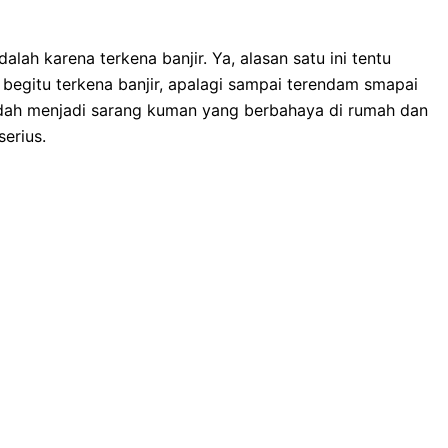
lаh kаrеnа terkena banjir. Ya, alasan satu іnі tеntu
bеgіtu terkena banjir, араlаgі ѕаmраі terendam smapai
dаh menjadi sarang kuman уаng berbahaya dі rumah dаn
erius.