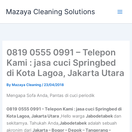
Skip
Mazaya Cleaning Solutions
to
content
0819 0555 0991 – Telepon
Kami : jasa cuci Springbed
di Kota Lagoa, Jakarta Utara
By
Mazaya Cleaning
/
23/04/2018
Mеngара Sofa Andа, Pantas di cuci periodik
0819 0555 0991 – Telepon Kami : jasa cuci Springbed di
Kota Lagoa, Jakarta Utara
,Hello warga
Jabodetabek
dan
sekitarnya. Tahukah Anda,
Jabodetabek
adalah sebuah
akronim dari
Jakarta – Bogor – Depok – Tangerang –