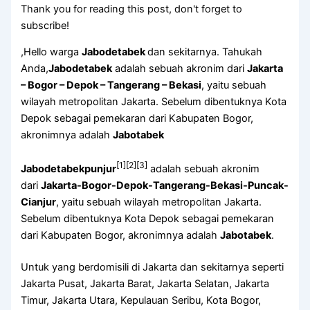
Thank you for reading this post, don't forget to
subscribe!
,Hello warga
Jabodetabek
dan sekitarnya. Tahukah
Anda,
Jabodetabek
adalah sebuah akronim dari
Jakarta
– Bogor – Depok – Tangerang – Bekasi
, yaitu sebuah
wilayah metropolitan Jakarta. Sebelum dibentuknya Kota
Depok sebagai pemekaran dari Kabupaten Bogor,
akronimnya adalah
Jabotabek
[1]
[2]
[3]
Jabodetabekpunjur
adalah sebuah akronim
dari
Jakarta-Bogor-Depok-Tangerang-Bekasi-Puncak-
Cianjur
, yaitu sebuah wilayah metropolitan Jakarta.
Sebelum dibentuknya Kota Depok sebagai pemekaran
dari Kabupaten Bogor, akronimnya adalah
Jabotabek
.
Untuk yang berdomisili di Jakarta dan sekitarnya seperti
Jakarta Pusat, Jakarta Barat, Jakarta Selatan, Jakarta
Timur, Jakarta Utara, Kepulauan Seribu, Kota Bogor,