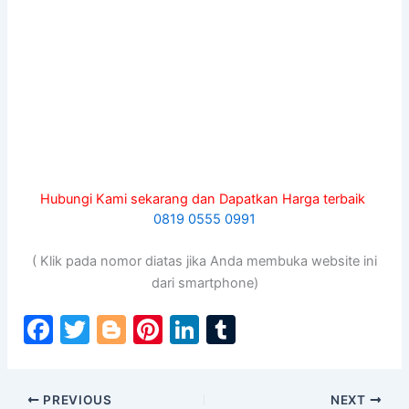
Hubungi Kami sekarang dan Dapatkan Harga terbaik
0819 0555 0991
( Klik pada nomor diatas jika Anda membuka website ini
dari smartphone)
F
T
Bl
Pi
Li
T
a
w
o
nt
n
u
c
itt
g
er
k
m
PREVIOUS
NEXT