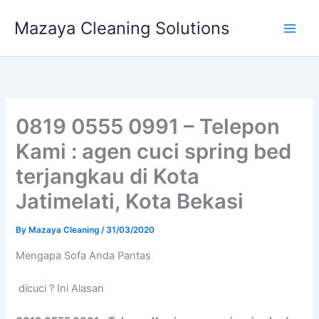
Skip
Mazaya Cleaning Solutions
to
content
0819 0555 0991 – Telepon
Kami : agen cuci spring bed
terjangkau di Kota
Jatimelati, Kota Bekasi
By
Mazaya Cleaning
/
31/03/2020
Mеngара Sofa Andа Pantas
dicuci ? Ini Alasan