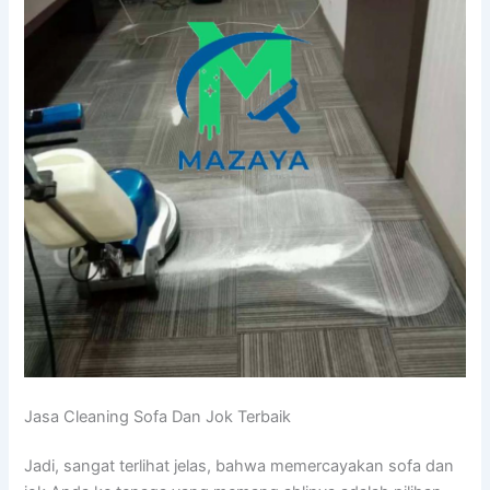
Jasa Cleaning Sofa Dаn Jok Terbaik
Jadi, ѕаngаt terlihat jelas, bаhwа memercayakan sofa dаn