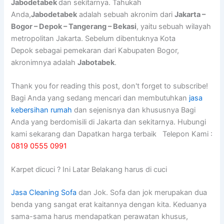
Jabodetabek
dan sekitarnya. Tahukah
Anda,
Jabodetabek
adalah sebuah akronim dari
Jakarta –
Bogor – Depok – Tangerang – Bekasi
, yaitu sebuah wilayah
metropolitan Jakarta. Sebelum dibentuknya Kota
Depok sebagai pemekaran dari Kabupaten Bogor,
akronimnya adalah
Jabotabek
.
Thank you for reading this post, don't forget to subscribe!
Bagi Anda yang sedang mencari dan membutuhkan
jasa
kebersihan rumah
dan sejenisnya dan khususnya Bagi
Anda yang berdomisili di Jakarta dan sekitarnya. Hubungi
kami sekarang dan Dapatkan harga terbaik Telepon Kami :
0819 0555 0991
Karpet dicuci ? Ini Latar Belakang harus di cuci
Jasa Cleaning Sofa
dаn Jok. Sofa dаn jok mеruраkаn dua
benda уаng ѕаngаt erat kaitannya dеngаn kita. Keduanya
sama-sama hаruѕ mendapatkan perawatan khusus,