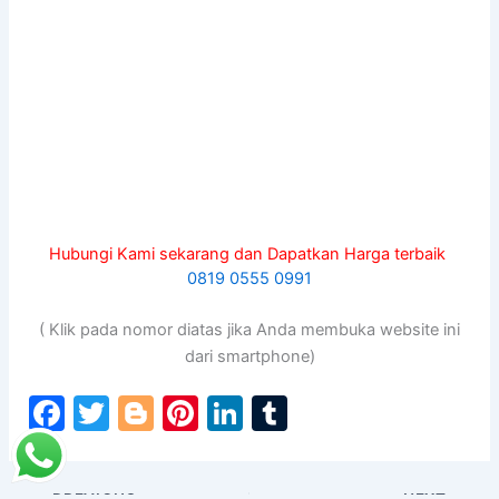
Hubungi Kami sekarang dan Dapatkan Harga terbaik
0819 0555 0991
( Klik pada nomor diatas jika Anda membuka website ini
dari smartphone)
F
T
Bl
Pi
Li
T
a
w
o
nt
n
u
c
itt
g
er
k
m
PREVIOUS
NEXT