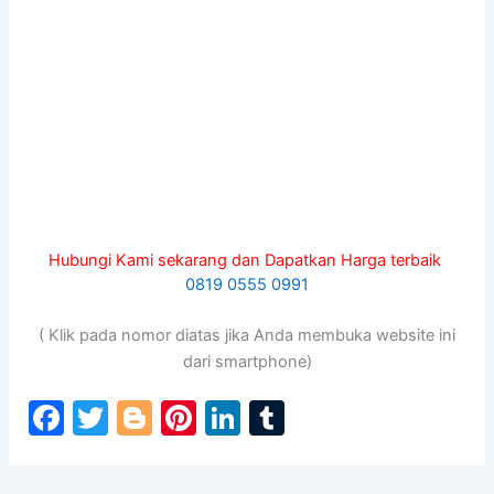
Hubungi Kami sekarang dan Dapatkan Harga terbaik
0819 0555 0991
( Klik pada nomor diatas jika Anda membuka website ini
dari smartphone)
F
T
Bl
Pi
Li
T
a
w
o
nt
n
u
c
itt
g
er
k
m