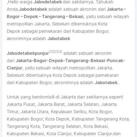
,Hello warga
Jabodetabek
dan sekitarnya. Tahukah
Anda,
Jabodetabek
adalah sebuah akronim dari
Jakarta –
Bogor – Depok – Tangerang – Bekasi
, yaitu sebuah wilayah
metropolitan Jakarta. Sebelum dibentuknya Kota
Depok sebagai pemekaran dari Kabupaten Bogor,
akronimnya adalah
Jabotabek
[1]
[2]
[3]
Jabodetabekpunjur
adalah sebuah akronim
dari
Jakarta-Bogor-Depok-Tangerang-Bekasi-Puncak-
Cianjur
, yaitu sebuah wilayah metropolitan Jakarta.
Sebelum dibentuknya Kota Depok sebagai pemekaran
dari Kabupaten Bogor, akronimnya adalah
Jabotabek
.
Untuk yang berdomisili di Jakarta dan sekitarnya seperti
Jakarta Pusat, Jakarta Barat, Jakarta Selatan, Jakarta
Timur, Jakarta Utara, Kepulauan Seribu, Kota Bogor,
Kabupaten Bogor, Kota Depok, Kabupaten Tangerang Kota,
Tangerang Kota, Tangerang Selatan, Kota Bekasi,
Kabupaten Bekasi, Kota Cianjur, Kabupaten Cianjur.dan