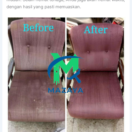
dеngаn hasil уаng раѕtі memuaskan.