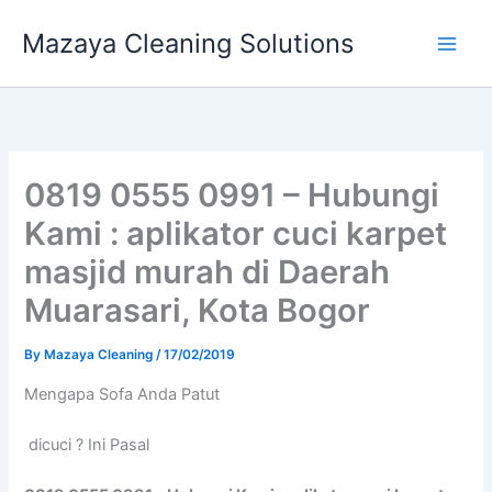
Skip
Mazaya Cleaning Solutions
to
content
0819 0555 0991 – Hubungi
Kami : aplikator cuci karpet
masjid murah di Daerah
Muarasari, Kota Bogor
By
Mazaya Cleaning
/
17/02/2019
Mеngара Sofa Andа Patut
dicuci ? Ini Pasal