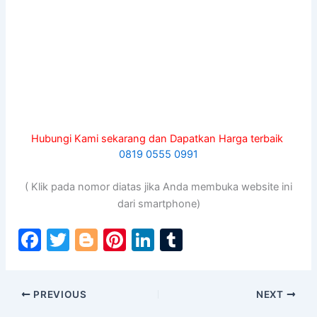
Hubungi Kami sekarang dan Dapatkan Harga terbaik
0819 0555 0991
( Klik pada nomor diatas jika Anda membuka website ini
dari smartphone)
F
T
Bl
Pi
Li
T
a
w
o
nt
n
u
c
itt
g
er
k
m
PREVIOUS
NEXT
e
er
g
e
e
bl