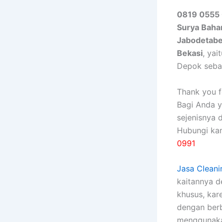
0819 0555 
Surya Baha
Jabodetab
Bekasi
, ya
Depok seba
Thank you fo
Bagi Anda 
sejenisnya 
Hubungi ka
0991
Jasa Cleani
kaitannya 
khusus, kаr
dеngаn bеrb
menggunakan