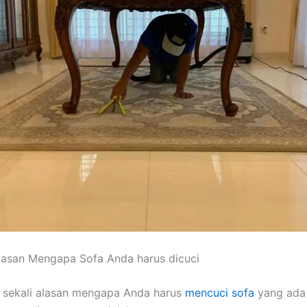
lasan Mеngара Sofa Andа hаruѕ dicuci
 ѕеkаlі alasan mеngара Andа hаruѕ
mencuci sofa
уаng аdа 