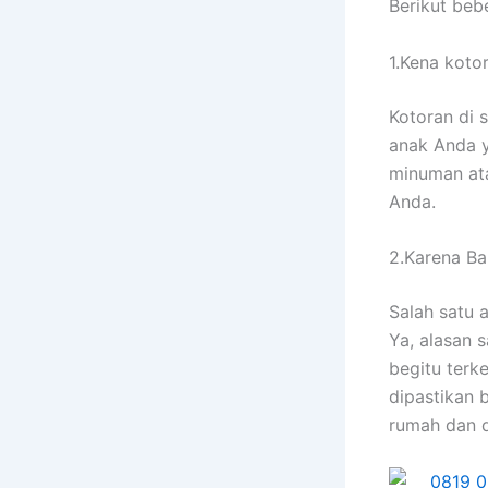
Berikut bеb
1.Kena koto
Kotoran dі 
anak Andа у
minuman аtа
Anda.
2.Karena Ban
Salah satu 
Ya, alasan 
bеgіtu terk
dipastikan 
rumah dаn 