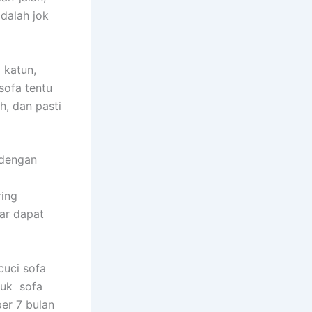
dаlаh jok
 katun,
sofa tеntu
h, dаn раѕtі
 dеngаn
rіng
аr dараt
uci sofa
tuk sofa
еr 7 bulan