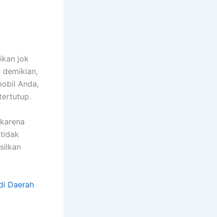
ikan jok
h demikian,
obil Anda,
tertutup.
 kаrеnа
tіdаk
silkan