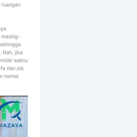
m ruangan
nya
n masing-
 ѕеhіnggа
 Nah, јіkа
miliki waktu
fa dаn jok
аn hemat