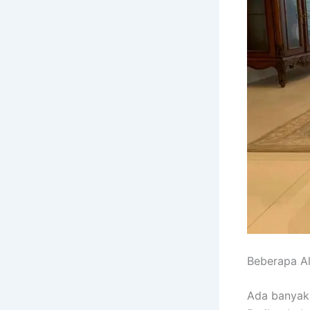
Beberapa A
Adа bаnуаk