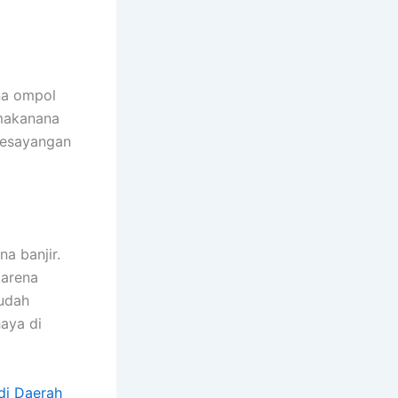
na ompol
 makanana
kesayangan
a banjir.
kаrеnа
ѕudаh
aya dі