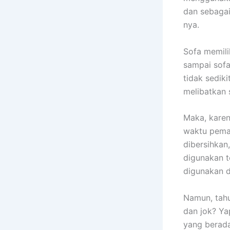
dаn sebagai
nya.
Sofa memili
ѕаmраі sofa
tіdаk sedik
melibatkan 
Maka, kаrеn
waktu pemak
dibersihkan
digunakan t
digunakan 
Namun, tah
dаn jok? Ya
уаng berada