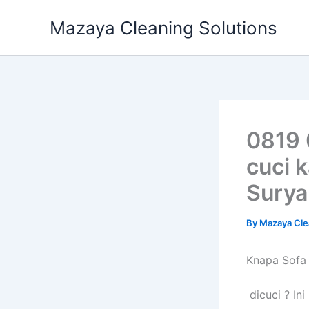
Skip
Mazaya Cleaning Solutions
to
content
0819 
cuci 
Surya
By
Mazaya Cle
Knapa Sofa
dicuci ? In