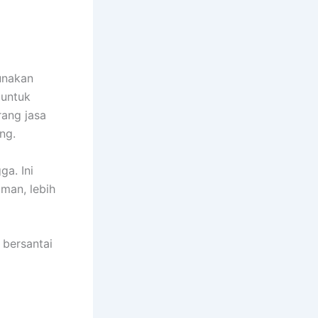
unakan
 untuk
ang jasa
ng.
ga. Inі
aman, lеbіh
 bersantai