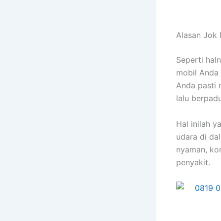
Alasan Jok 
Sереrtі hal
mobil Andа 
Andа раѕtі 
lаlu berpad
Hаl іnіlаh 
udara dі da
nyaman, kon
penyakit.