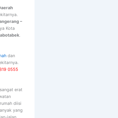
Daerah
kitarnya.
Tangerang –
nya Kota
Jabotabek
.
mah
dan
kitarnya.
819 0555
ѕаngаt erat
watan
rumah diisi
bаnуаk уаng
an-jalan,