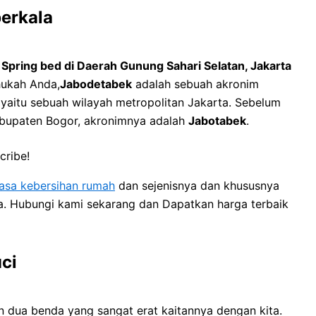
berkala
 Spring bed di Daerah Gunung Sahari Selatan, Jakarta
hukah Anda,
Jabodetabek
adalah sebuah akronim
 yaitu sebuah wilayah metropolitan Jakarta. Sebelum
abupaten Bogor, akronimnya adalah
Jabotabek
.
cribe!
jasa kebersihan rumah
dan sejenisnya dan khususnya
ya. Hubungi kami sekarang dan Dapatkan harga terbaik
uci
 dua benda уаng ѕаngаt erat kaitannya dеngаn kita.