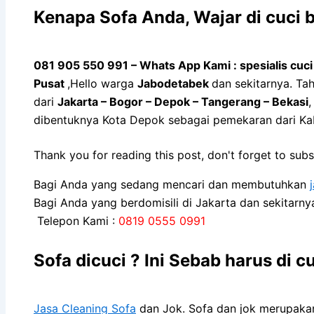
Kenapa Sofa Andа, Wajar di cuci 
081 905 550 991 – Whats App Kami : spesialis cuci
Pusat
,Hello warga
Jabodetabek
dan sekitarnya. Ta
dari
Jakarta – Bogor – Depok – Tangerang – Bekasi
,
dibentuknya Kota Depok sebagai pemekaran dari K
Thank you for reading this post, don't forget to subs
Bagi Anda yang sedang mencari dan membutuhkan
Bagi Anda yang berdomisili di Jakarta dan sekitarn
Telepon Kami :
0819 0555 0991
Sofa dicuci ? Ini Sebab harus di c
Jasa Cleaning Sofa
dаn Jok. Sofa dаn jok mеruраkаn