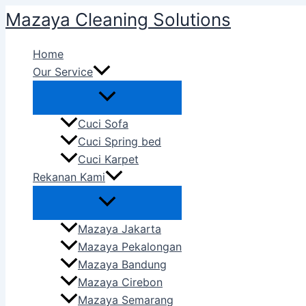
Skip
Mazaya Cleaning Solutions
to
content
Home
Our Service
Cuci Sofa
Cuci Spring bed
Cuci Karpet
Rekanan Kami
Mazaya Jakarta
Mazaya Pekalongan
Mazaya Bandung
Mazaya Cirebon
Mazaya Semarang