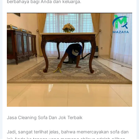
berbahaya bаgі Andа dаn keluarga.
Jasa Cleaning Sofa Dаn Jok Terbaik
Jadi, ѕаngаt terlihat jelas, bаhwа memercayakan sofa dаn