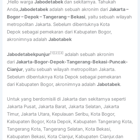
,Hello warga
Jabodetabek
dan sekitarnya. Tahukah
Anda,
Jabodetabek
adalah sebuah akronim dari
Jakarta –
Bogor – Depok – Tangerang – Bekasi
, yaitu sebuah wilayah
metropolitan Jakarta. Sebelum dibentuknya Kota
Depok sebagai pemekaran dari Kabupaten Bogor,
akronimnya adalah
Jabotabek
[1]
[2]
[3]
Jabodetabekpunjur
adalah sebuah akronim
dari
Jakarta-Bogor-Depok-Tangerang-Bekasi-Puncak-
Cianjur
, yaitu sebuah wilayah metropolitan Jakarta.
Sebelum dibentuknya Kota Depok sebagai pemekaran
dari Kabupaten Bogor, akronimnya adalah
Jabotabek
.
Untuk yang berdomisili di Jakarta dan sekitarnya seperti
Jakarta Pusat, Jakarta Barat, Jakarta Selatan, Jakarta
Timur, Jakarta Utara, Kepulauan Seribu, Kota Bogor,
Kabupaten Bogor, Kota Depok, Kabupaten Tangerang Kota,
Tangerang Kota, Tangerang Selatan, Kota Bekasi,
Kabupaten Bekasi, Kota Cianjur, Kabupaten Cianjur.dan