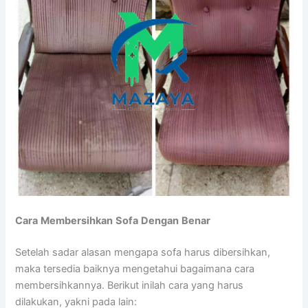
Cara
Membersihkan
Sofa
Dengan
Benar
Setelah sadar alasan mengapa sofa harus dibersihkan,
maka tersedia baiknya mengetahui bagaimana cara
membersihkannya. Berikut inilah cara yang harus
dilakukan, yakni pada lain: