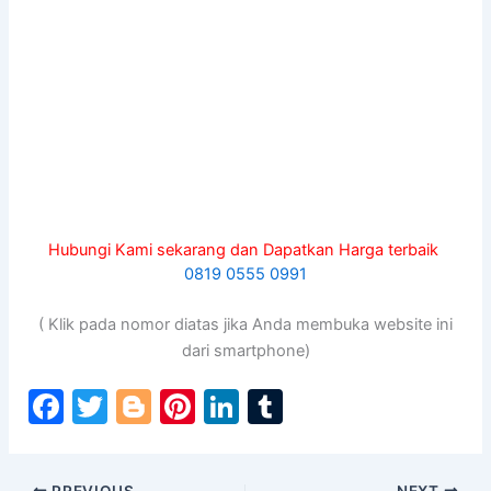
Hubungi Kami sekarang dan Dapatkan Harga terbaik
0819 0555 0991
( Klik pada nomor diatas jika Anda membuka website ini
dari smartphone)
F
T
Bl
Pi
Li
T
a
w
o
nt
n
u
c
itt
g
er
k
m
PREVIOUS
NEXT