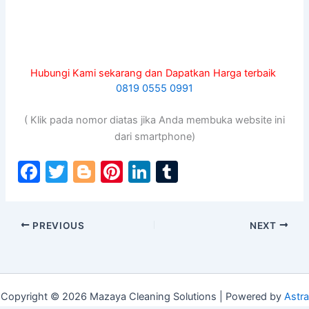
Hubungi Kami sekarang dan Dapatkan Harga terbaik
0819 0555 0991
( Klik pada nomor diatas jika Anda membuka website ini
dari smartphone)
F
T
Bl
Pi
Li
T
a
w
o
nt
n
u
c
itt
g
er
k
m
PREVIOUS
NEXT
e
er
g
e
e
bl
b
er
st
dI
r
o
n
o
Copyright © 2026 Mazaya Cleaning Solutions | Powered by
Astra