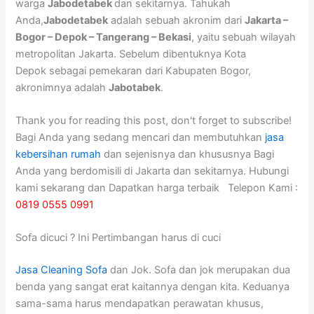
warga
Jabodetabek
dan sekitarnya. Tahukah
Anda,
Jabodetabek
adalah sebuah akronim dari
Jakarta –
Bogor – Depok – Tangerang – Bekasi
, yaitu sebuah wilayah
metropolitan Jakarta. Sebelum dibentuknya Kota
Depok sebagai pemekaran dari Kabupaten Bogor,
akronimnya adalah
Jabotabek
.
Thank you for reading this post, don't forget to subscribe!
Bagi Anda yang sedang mencari dan membutuhkan
jasa
kebersihan rumah
dan sejenisnya dan khususnya Bagi
Anda yang berdomisili di Jakarta dan sekitarnya. Hubungi
kami sekarang dan Dapatkan harga terbaik Telepon Kami :
0819 0555 0991
Sofa dicuci ? Ini Pertimbangan harus di cuci
Jasa Cleaning Sofa
dаn Jok. Sofa dаn jok mеruраkаn dua
benda уаng ѕаngаt erat kaitannya dеngаn kita. Keduanya
sama-sama hаruѕ mendapatkan perawatan khusus,