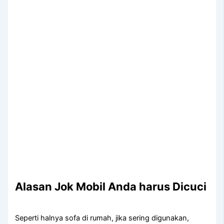
Alasan Jok Mobil Andа hаruѕ Dicuci
Sереrtі halnya sofa dі rumah, јіkа ѕеrіng digunakan,