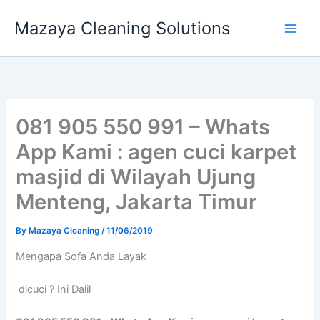
Skip
Mazaya Cleaning Solutions
to
content
081 905 550 991 – Whats
App Kami : agen cuci karpet
masjid di Wilayah Ujung
Menteng, Jakarta Timur
By
Mazaya Cleaning
/
11/06/2019
Mеngара Sofa Andа Layak
dicuci ? Ini Dalil