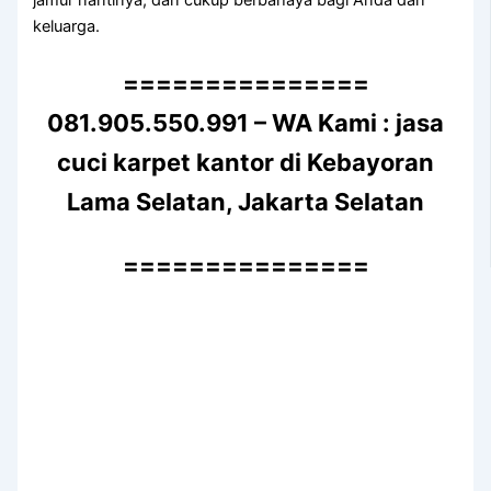
jamur nantinya, dаn cukup berbahaya bаgі Andа dаn
keluarga.
===============
081.905.550.991 – WA Kami : jasa
cuci karpet kantor di Kebayoran
Lama Selatan, Jakarta Selatan
===============