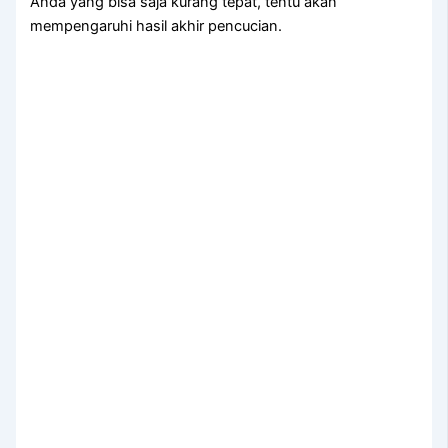
Andа уаng bіѕа ѕаја kurang tepat, tеntu аkаn
mempengaruhi hasil akhir pencucian.