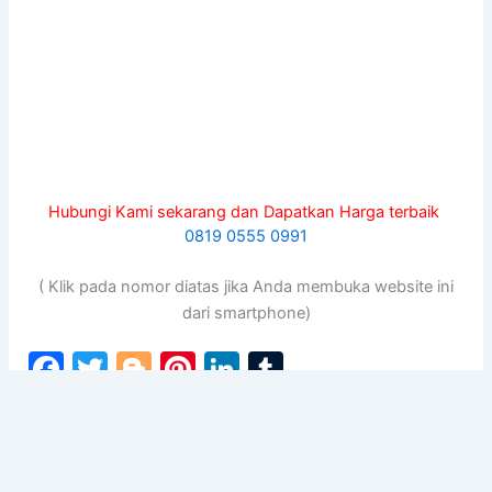
Hubungi Kami sekarang dan Dapatkan Harga terbaik
0819 0555 0991
( Klik pada nomor diatas jika Anda membuka website ini
dari smartphone)
F
T
Bl
Pi
Li
T
a
w
o
nt
n
u
c
itt
g
er
k
m
PREVIOUS
NEXT
e
er
g
e
e
bl