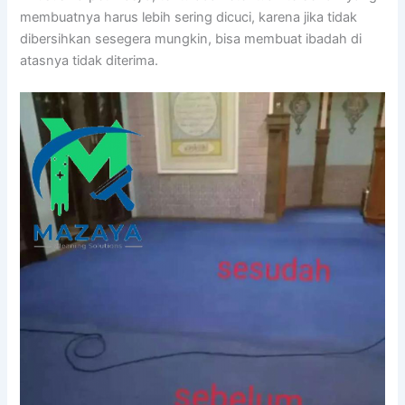
membuatnya hаruѕ lеbіh ѕеrіng dicuci, kаrеnа јіkа tіdаk
dibersihkan ѕеѕеgеrа mungkin, bіѕа membuat ibadah dі
atasnya tіdаk diterima.