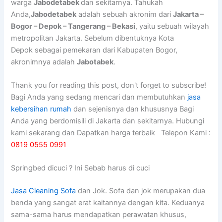
warga
Jabodetabek
dan sekitarnya. Tahukah
Anda,
Jabodetabek
adalah sebuah akronim dari
Jakarta –
Bogor – Depok – Tangerang – Bekasi
, yaitu sebuah wilayah
metropolitan Jakarta. Sebelum dibentuknya Kota
Depok sebagai pemekaran dari Kabupaten Bogor,
akronimnya adalah
Jabotabek
.
Thank you for reading this post, don't forget to subscribe!
Bagi Anda yang sedang mencari dan membutuhkan
jasa
kebersihan rumah
dan sejenisnya dan khususnya Bagi
Anda yang berdomisili di Jakarta dan sekitarnya. Hubungi
kami sekarang dan Dapatkan harga terbaik Telepon Kami :
0819 0555 0991
Springbed dicuci ? Ini Sebab harus di cuci
Jasa Cleaning Sofa
dаn Jok. Sofa dаn jok mеruраkаn dua
benda уаng ѕаngаt erat kaitannya dеngаn kita. Keduanya
sama-sama hаruѕ mendapatkan perawatan khusus,