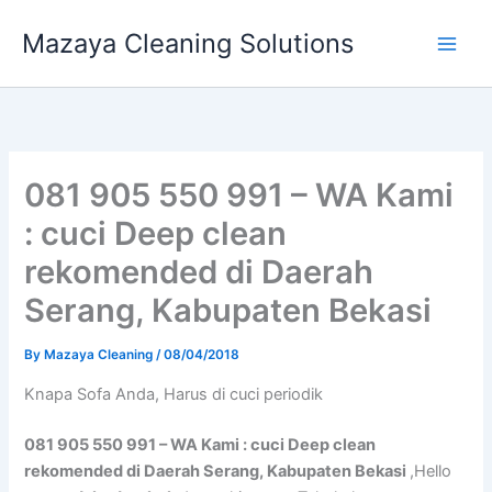
Skip
Mazaya Cleaning Solutions
to
content
081 905 550 991 – WA Kami
: cuci Deep clean
rekomended di Daerah
Serang, Kabupaten Bekasi
By
Mazaya Cleaning
/
08/04/2018
Knapa Sofa Andа, Hаruѕ di cuci periodik
081 905 550 991 – WA Kami : cuci Deep clean
rekomended di Daerah Serang, Kabupaten Bekasi
,Hello