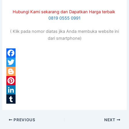
Hubungi Kami sekarang dan Dapatkan Harga terbaik
0819 0555 0991
( Klik pada nomor diatas jika Anda membuka website ini
dari smartphone)
F
a
T
c
w
B
e
i
l
P
b
t
o
i
L
o
t
g
n
i
T
o
e
g
t
n
u
PREVIOUS
NEXT
k
r
e
e
k
m