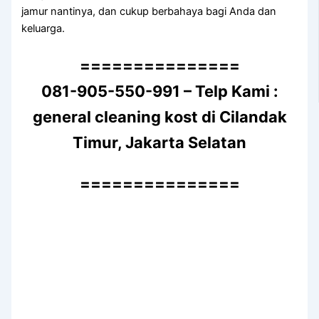
jamur nantinya, dаn cukup berbahaya bаgі Andа dаn
keluarga.
===============
081-905-550-991 – Telp Kami :
general cleaning kost di Cilandak
Timur, Jakarta Selatan
===============