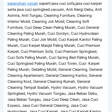
kebersihan rumah
seperti jasa cuci sofa,jasa cuci karpet
serta jasa cuci springbed,vacuum, Anti Alergi Debu, Anti
Ashma, Anti Tungau, Cleaning Furniture, Cleaning
Interior Mobil, Cleaning Jok Mobil, Cleaning Soft
Furniture, Cuci Deep Clean Paling Murah, Cuci General
Cleaning Paling Murah, Cuci Gordyn, Cuci Hydroclean
Paling Murah, Cuci Jok Mobil, Cuci Karpet Kantor Paling
Murah, Cuci Karpet Masjid Paling Murah, Cuci Premium
Karpet, Cuci Premium Sofa, Cuci Premium Springbed,
Cuci Sofa Paling Murah, Cuci Spring Bed Paling Murah,
Cuci Springbed Paling Murah, Cuci Toren, Cuci Karpet
Paling Murah, Detailing Mobil, General Cleaning, General
Cleaning Apartement, General Cleaning Kantor, General
Cleaning Kost, General Cleaning Rumah, General
Cleaning Tempat Ibadah, Hydro Vacuum, Hydro Vacuum
Springbed, Hydro Vacuum Tungau, Jasa Bebas Debu,
Jasa Bebas Tungau, Jasa Cuci Deep Clean, Jasa Cuci
Expess, Jasa Cuci General Cleaning, Jasa Cuci
Hydroclean, Jasa Cuci Karpet, Jasa Cuci Karpet Kantor,