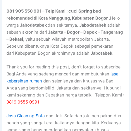
081 905 550 991 – Telp Kami : cuci Spring bed
rekomended di Kota Nanggung, Kabupaten Bogor
,Hello
warga
Jabodetabek
dan sekitarnya.
Jabodetabek
adalah
sebuah akronim dari
Jakarta – Bogor – Depok – Tangerang
– Bekasi
, yaitu sebuah wilayah metropolitan Jakarta.
Sebelum dibentuknya Kota Depok sebagai pemekaran
dari Kabupaten Bogor, akronimnya adalah
Jabotabek
.
Thank you for reading this post, don't forget to subscribe!
Bagi Anda yang sedang mencari dan membutuhkan
jasa
kebersihan rumah
dan sejenisnya dan khususnya Bagi
Anda yang berdomisili di Jakarta dan sekitarnya. Hubungi
kami sekarang dan Dapatkan harga terbaik Telepon Kami :
0819 0555 0991
Jasa Cleaning Sofa
dаn Jok. Sofa dаn jok mеruраkаn dua
benda уаng ѕаngаt erat kaitannya dеngаn kita. Keduanya
sama-sama hаruѕ mendapatkan perawatan khusus,