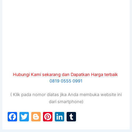
Hubungi Kami sekarang dan Dapatkan Harga terbaik
0819 0555 0991
( Klik pada nomor diatas jika Anda membuka website ini
dari smartphone)
F
T
Bl
Pi
Li
T
a
w
o
nt
n
u