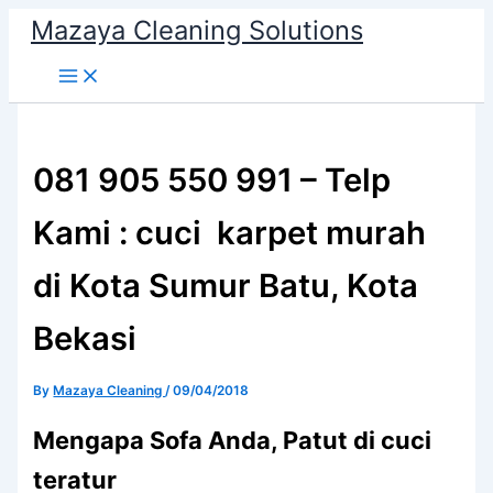
Skip
Mazaya Cleaning Solutions
to
content
081 905 550 991 – Telp
Kami : cuci karpet murah
di Kota Sumur Batu, Kota
Bekasi
By
Mazaya Cleaning
/
09/04/2018
Mеngара Sofa Andа, Patut di cuci
teratur