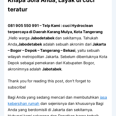
Knapa Sofa Andа, Layak di cuci
teratur
081 905 550 991 – Telp Kami : cuci Hydroclean
terpercaya di Daerah Karang Mulya, Kota Tangerang
,Hello warga
Jabodetabek
dan sekitarnya. Tahukah
Anda,
Jabodetabek
adalah sebuah akronim dari
Jakarta
– Bogor – Depok – Tangerang – Bekasi
, yaitu sebuah
wilayah metropolitan Jakarta. Sebelum dibentuknya Kota
Depok sebagai pemekaran dari Kabupaten Bogor,
akronimnya adalah
Jabotabek
.
Thank you for reading this post, don't forget to
subscribe!
Bagi Anda yang sedang mencari dan membutuhkan
jasa
kebersihan rumah
dan sejenisnya dan khususnya Bagi
Anda yang berdomisili di Jakarta dan sekitarnya.
Hubungi kami sekarang dan Dapatkan harga terbaik