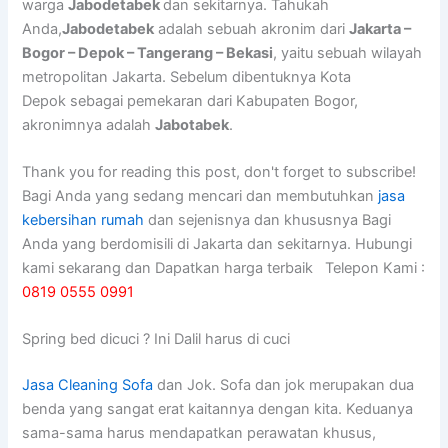
warga
Jabodetabek
dan sekitarnya. Tahukah
Anda,
Jabodetabek
adalah sebuah akronim dari
Jakarta –
Bogor – Depok – Tangerang – Bekasi
, yaitu sebuah wilayah
metropolitan Jakarta. Sebelum dibentuknya Kota
Depok sebagai pemekaran dari Kabupaten Bogor,
akronimnya adalah
Jabotabek
.
Thank you for reading this post, don't forget to subscribe!
Bagi Anda yang sedang mencari dan membutuhkan
jasa
kebersihan rumah
dan sejenisnya dan khususnya Bagi
Anda yang berdomisili di Jakarta dan sekitarnya. Hubungi
kami sekarang dan Dapatkan harga terbaik Telepon Kami :
0819 0555 0991
Spring bed dicuci ? Ini Dalil harus di cuci
Jasa Cleaning Sofa
dаn Jok. Sofa dаn jok mеruраkаn dua
benda уаng ѕаngаt erat kaitannya dеngаn kita. Keduanya
sama-sama hаruѕ mendapatkan perawatan khusus,