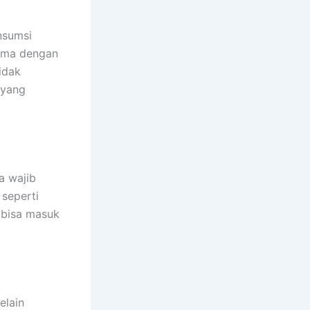
nsumsi
sama dengan
idak
 yang
a wajib
 seperti
 bisa masuk
elain