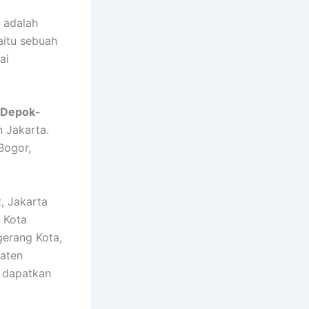
adalah
yaitu sebuah
ai
-Depok-
n Jakarta.
Bogor,
, Jakarta
, Kota
gerang Kota,
paten
n dapatkan