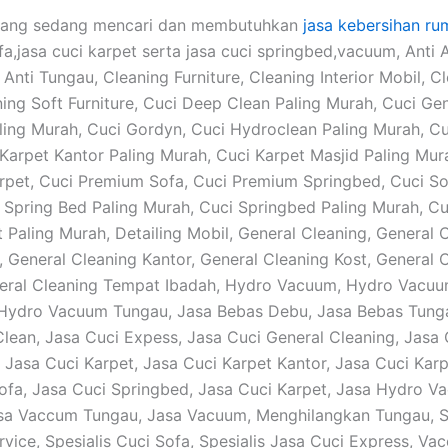
yang sedang mencari dan membutuhkan
jasa kebersihan ru
fa,jasa cuci karpet serta jasa cuci springbed,vacuum, Anti 
Anti Tungau, Cleaning Furniture, Cleaning Interior Mobil, C
ning Soft Furniture, Cuci Deep Clean Paling Murah, Cuci Ge
ling Murah, Cuci Gordyn, Cuci Hydroclean Paling Murah, C
 Karpet Kantor Paling Murah, Cuci Karpet Masjid Paling Mur
pet, Cuci Premium Sofa, Cuci Premium Springbed, Cuci So
 Spring Bed Paling Murah, Cuci Springbed Paling Murah, Cu
 Paling Murah, Detailing Mobil, General Cleaning, General 
 General Cleaning Kantor, General Cleaning Kost, General 
eral Cleaning Tempat Ibadah, Hydro Vacuum, Hydro Vacu
 Hydro Vacuum Tungau, Jasa Bebas Debu, Jasa Bebas Tung
lean, Jasa Cuci Expess, Jasa Cuci General Cleaning, Jasa 
 Jasa Cuci Karpet, Jasa Cuci Karpet Kantor, Jasa Cuci Karp
ofa, Jasa Cuci Springbed, Jasa Cuci Karpet, Jasa Hydro V
sa Vaccum Tungau, Jasa Vacuum, Menghilangkan Tungau, Sp
rvice, Spesialis Cuci Sofa, Spesialis Jasa Cuci Express, Va