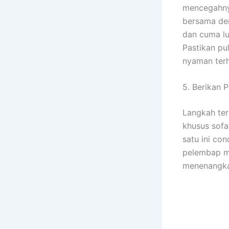
mencegahnya
bersama de
dan cuma lu
Pastikan pu
nyaman ter
5. Berikan 
Langkah te
khusus sofa
satu ini co
pelembap m
menenangka