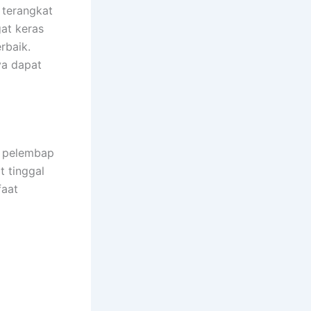
 terangkat
at keras
rbaik.
ya dapat
n pelembap
t tinggal
faat