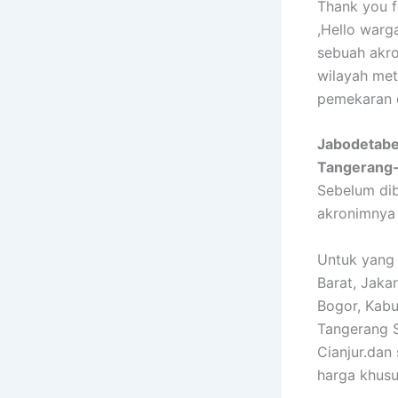
Thank you fo
,Hello war
sebuah akr
wilayah met
pemekaran 
Jabodetabe
Tangerang-
Sebelum di
akronimnya
Untuk yang 
Barat, Jaka
Bogor, Kabu
Tangerang S
Cianjur.dan
harga khus