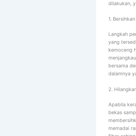
dilakukan, y
1. Bersihka
Langkah pe
yang tersedi
kemoceng hi
menjangkau 
bersama de
dalamnya ya
2. Hilangk
Apabila ker
bekas samp
membersihk
memadai ram
fiber sehing