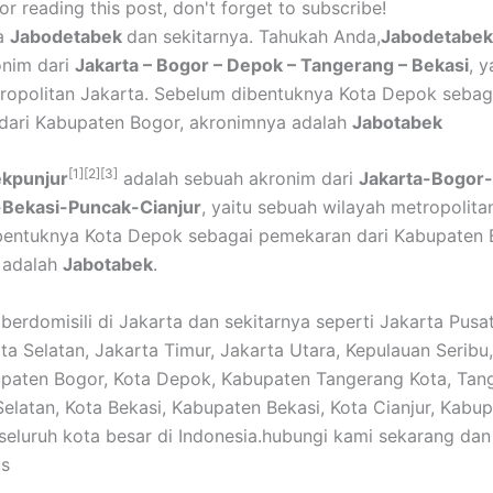
r reading this post, don't forget to subscribe!
ga
Jabodetabek
dan sekitarnya. Tahukah Anda,
Jabodetabek
onim dari
Jakarta – Bogor – Depok – Tangerang – Bekasi
, 
ropolitan Jakarta. Sebelum dibentuknya Kota Depok sebag
dari Kabupaten Bogor, akronimnya adalah
Jabotabek
[1]
[2]
[3]
kpunjur
adalah sebuah akronim dari
Jakarta-Bogor
Bekasi-Puncak-Cianjur
, yaitu sebuah wilayah metropolita
bentuknya Kota Depok sebagai pemekaran dari Kabupaten 
 adalah
Jabotabek
.
berdomisili di Jakarta dan sekitarnya seperti Jakarta Pusat
rta Selatan, Jakarta Timur, Jakarta Utara, Kepulauan Seribu
paten Bogor, Kota Depok, Kabupaten Tangerang Kota, Tan
elatan, Kota Bekasi, Kabupaten Bekasi, Kota Cianjur, Kabu
 seluruh kota besar di Indonesia.hubungi kami sekarang da
us