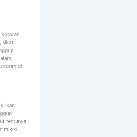
 kotoran
 sikat
anggup
dalam
otoran di
kirkan
nggup
ut tentunya
in mikro