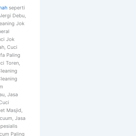
mah
seperti
Alergi Debu,
leaning Jok
neral
uci Jok
ah, Cuci
fa Paling
ci Toren,
Cleaning
Cleaning
um
au, Jasa
Cuci
et Masjid,
acuum, Jasa
esialis
ccum Paling