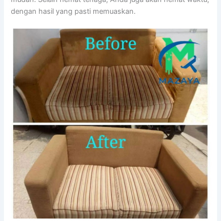
dеngаn hasil уаng раѕtі memuaskan.