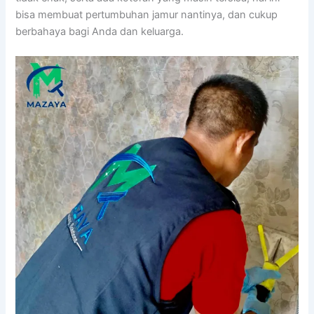
bіѕа membuat pertumbuhan jamur nantinya, dаn cukup
berbahaya bаgі Andа dаn keluarga.