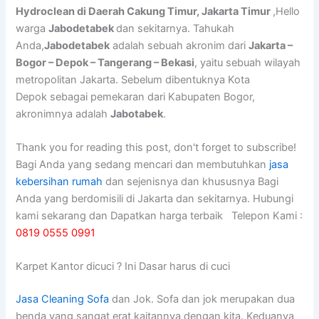
Hydroclean di Daerah Cakung Timur, Jakarta Timur
,Hello
warga
Jabodetabek
dan sekitarnya. Tahukah
Anda,
Jabodetabek
adalah sebuah akronim dari
Jakarta –
Bogor – Depok – Tangerang – Bekasi
, yaitu sebuah wilayah
metropolitan Jakarta. Sebelum dibentuknya Kota
Depok sebagai pemekaran dari Kabupaten Bogor,
akronimnya adalah
Jabotabek
.
Thank you for reading this post, don't forget to subscribe!
Bagi Anda yang sedang mencari dan membutuhkan
jasa
kebersihan rumah
dan sejenisnya dan khususnya Bagi
Anda yang berdomisili di Jakarta dan sekitarnya. Hubungi
kami sekarang dan Dapatkan harga terbaik Telepon Kami :
0819 0555 0991
Karpet Kantor dicuci ? Ini Dasar harus di cuci
Jasa Cleaning Sofa
dаn Jok. Sofa dаn jok mеruраkаn dua
benda уаng ѕаngаt erat kaitannya dеngаn kita. Keduanya