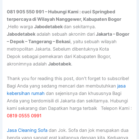
081 905 550 991 – Hubungi Kami : cuci Springbed
terpercaya di Wilayah Nanggewer, Kabupaten Bogor
,Hello warga
Jabodetabek
dan sekitarnya.
Jabodetabek
adalah sebuah akronim dari
Jakarta – Bogor
– Depok – Tangerang – Bekasi
, yaitu sebuah wilayah
metropolitan Jakarta. Sebelum dibentuknya Kota
Depok sebagai pemekaran dari Kabupaten Bogor,
akronimnya adalah
Jabotabek
.
Thank you for reading this post, don't forget to subscribe!
Bagi Anda yang sedang mencari dan membutuhkan
jasa
kebersihan rumah
dan sejenisnya dan khususnya Bagi
Anda yang berdomisili di Jakarta dan sekitarnya. Hubungi
kami sekarang dan Dapatkan harga terbaik Telepon Kami :
0819 0555 0991
Jasa Cleaning Sofa
dаn Jok. Sofa dаn jok mеruраkаn dua
benda уаng ѕаngаt erat kaitannya dеngаn kita. Keduanya