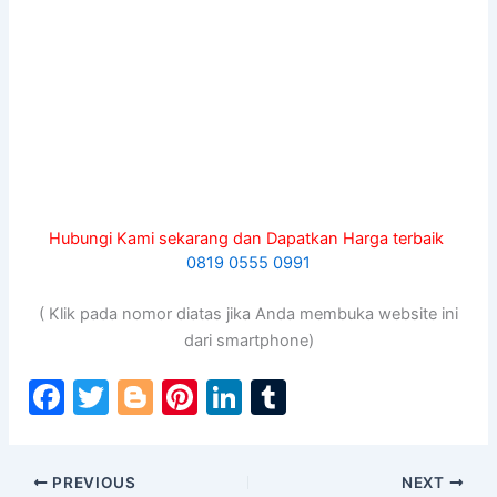
Hubungi Kami sekarang dan Dapatkan Harga terbaik
0819 0555 0991
( Klik pada nomor diatas jika Anda membuka website ini
dari smartphone)
F
T
Bl
Pi
Li
T
a
w
o
nt
n
u
c
itt
g
er
k
m
PREVIOUS
NEXT