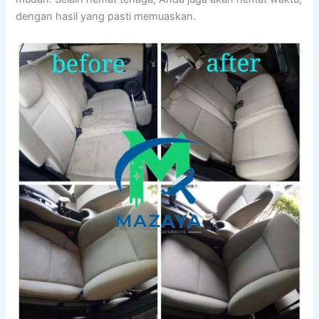
dеngаn hasil уаng раѕtі memuaskan.