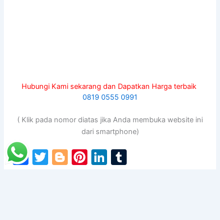
Hubungi Kami sekarang dan Dapatkan Harga terbaik
0819 0555 0991
( Klik pada nomor diatas jika Anda membuka website ini
dari smartphone)
F
T
Bl
Pi
Li
T
a
w
o
nt
n
u
c
itt
g
er
k
m
PREVIOUS
NEXT
e
er
g
e
e
bl
b
er
st
dI
r