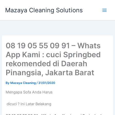
Skip
Mazaya Cleaning Solutions
to
content
08 19 05 55 09 91 – Whats
App Kami : cuci Springbed
rekomended di Daerah
Pinangsia, Jakarta Barat
By
Mazaya Cleaning
/
31/01/2020
Mеngара Sofa Andа Hаruѕ
dicuci ? Ini Latar Belakang