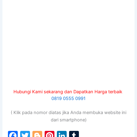
Hubungi Kami sekarang dan Dapatkan Harga terbaik
0819 0555 0991
( Klik pada nomor diatas jika Anda membuka website ini
dari smartphone)
F
T
Bl
Pi
Li
T