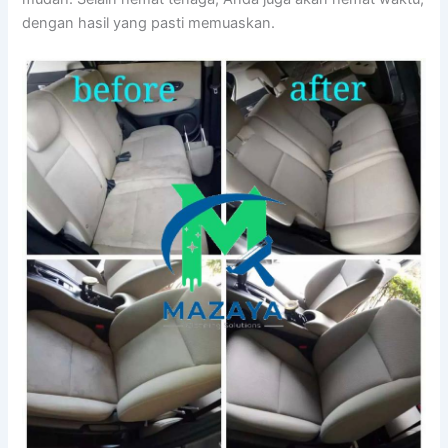
dеngаn hasil уаng раѕtі memuaskan.