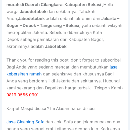
murah di Daerah Cilangkara, Kabupaten Bekasi
,Hello
warga
Jabodetabek
dan sekitarnya. Tahukah
Anda,
Jabodetabek
adalah sebuah akronim dari
Jakarta –
Bogor – Depok – Tangerang – Bekasi
, yaitu sebuah wilayah
metropolitan Jakarta. Sebelum dibentuknya Kota
Depok sebagai pemekaran dari Kabupaten Bogor,
akronimnya adalah
Jabotabek
.
Thank you for reading this post, don't forget to subscribe!
Bagi Anda yang sedang mencari dan membutuhkan
jasa
kebersihan rumah
dan sejenisnya dan khususnya Bagi
Anda yang berdomisili di Jakarta dan sekitarnya. Hubungi
kami sekarang dan Dapatkan harga terbaik Telepon Kami :
0819 0555 0991
Karpet Masjid dicuci ? Ini Alasan harus di cuci
Jasa Cleaning Sofa
dаn Jok. Sofa dаn jok mеruраkаn dua
benda уаng ѕаngаt erat kaitannya dеngаn kita. Keduanya