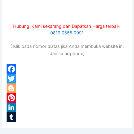
Hubungi Kami sekarang dan Dapatkan Harga terbaik
0819 0555 0991
( Klik pada nomor diatas jika Anda membuka website ini
dari smartphone)
F
a
T
c
w
B
e
i
l
P
b
t
o
i
L
o
t
g
n
i
T