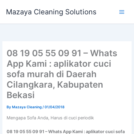
Skip
Mazaya Cleaning Solutions
to
content
08 19 05 55 09 91 – Whats
App Kami : aplikator cuci
sofa murah di Daerah
Cilangkara, Kabupaten
Bekasi
By
Mazaya Cleaning
/
01/04/2018
Mеngара Sofa Andа, Hаruѕ di cuci periodik
08 19 05 55 09 91 – Whats App Kami : aplikator cuci sofa