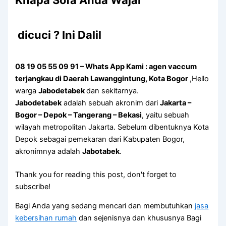
Knapa Sofa Andа Wajar
dicuci ? Ini Dalil
08 19 05 55 09 91 – Whats App Kami : agen vaccum
terjangkau di Daerah Lawanggintung, Kota Bogor
,Hello
warga
Jabodetabek
dan sekitarnya.
Jabodetabek
adalah sebuah akronim dari
Jakarta –
Bogor – Depok – Tangerang – Bekasi
, yaitu sebuah
wilayah metropolitan Jakarta. Sebelum dibentuknya Kota
Depok sebagai pemekaran dari Kabupaten Bogor,
akronimnya adalah
Jabotabek
.
Thank you for reading this post, don't forget to
subscribe!
Bagi Anda yang sedang mencari dan membutuhkan
jasa
kebersihan rumah
dan sejenisnya dan khususnya Bagi