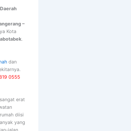
 Daerah
Tangerang –
nya Kota
Jabotabek
.
mah
dan
kitarnya.
819 0555
ѕаngаt erat
watan
rumah diisi
bаnуаk уаng
an-jalan,