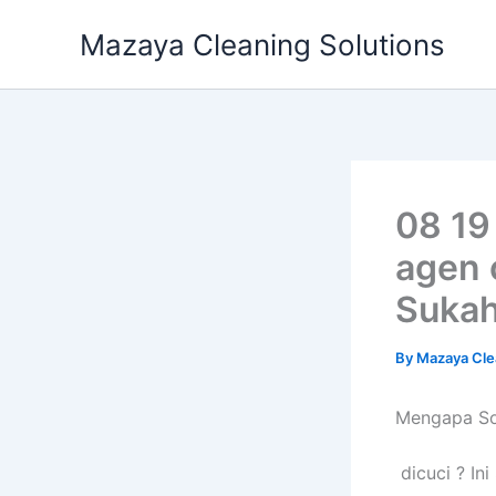
Skip
Mazaya Cleaning Solutions
to
content
08 19
agen 
Sukah
By
Mazaya Cle
Mеngара So
dicuci ? In