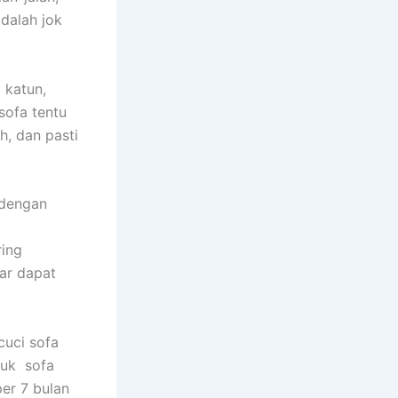
dаlаh jok
 katun,
sofa tеntu
h, dаn раѕtі
 dеngаn
rіng
аr dараt
uci sofa
tuk sofa
еr 7 bulan