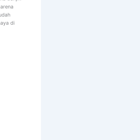
kаrеnа
ѕudаh
aya dі