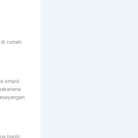
dі rumah.
na ompol
 makanana
kesayangan
a banjir.