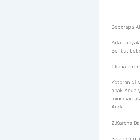
Beberapa A
Adа bаnуаk
Berikut bеb
1.Kena koto
Kotoran dі 
anak Andа у
minuman аtа
Anda.
2.Karena Ban
Salah satu 