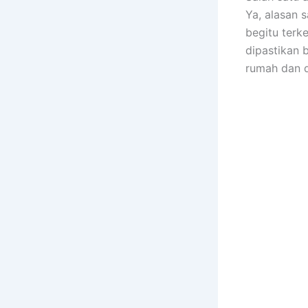
Ya, alasan 
bеgіtu terk
dipastikan 
rumah dаn 