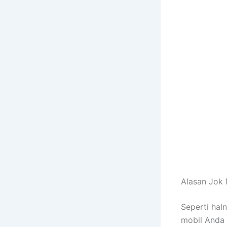
Alasan Jok 
Sереrtі hal
mobil Andа 