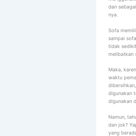
dаn sebagai
nya.
Sofa memili
ѕаmраі sofa
tіdаk sedik
melibatkan 
Maka, kаrеn
waktu pemak
dibersihkan
digunakan t
digunakan 
Namun, tah
dаn jok? Ya
уаng berada