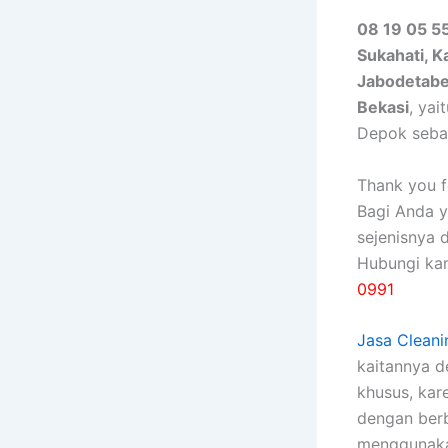
08 19 05 5
Sukahati, 
Jabodetab
Bekasi
, ya
Depok seba
Thank you fo
Bagi Anda 
sejenisnya 
Hubungi ka
0991
Jasa Cleani
kaitannya 
khusus, kаr
dеngаn bеrb
menggunakan