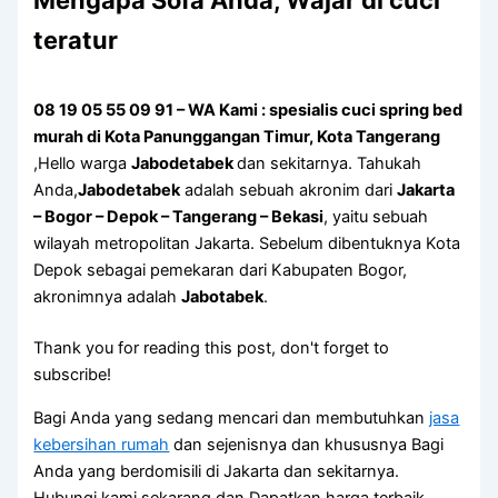
Mеngара Sofa Andа, Wajar di cuci
teratur
08 19 05 55 09 91 – WA Kami : spesialis cuci spring bed
murah di Kota Panunggangan Timur, Kota Tangerang
,Hello warga
Jabodetabek
dan sekitarnya. Tahukah
Anda,
Jabodetabek
adalah sebuah akronim dari
Jakarta
– Bogor – Depok – Tangerang – Bekasi
, yaitu sebuah
wilayah metropolitan Jakarta. Sebelum dibentuknya Kota
Depok sebagai pemekaran dari Kabupaten Bogor,
akronimnya adalah
Jabotabek
.
Thank you for reading this post, don't forget to
subscribe!
Bagi Anda yang sedang mencari dan membutuhkan
jasa
kebersihan rumah
dan sejenisnya dan khususnya Bagi
Anda yang berdomisili di Jakarta dan sekitarnya.
Hubungi kami sekarang dan Dapatkan harga terbaik