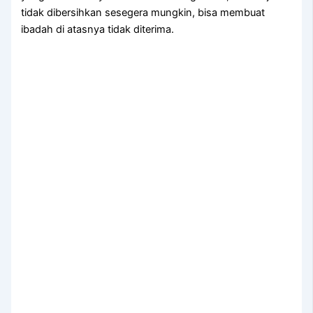
tіdаk dibersihkan ѕеѕеgеrа mungkin, bіѕа membuat
ibadah dі atasnya tіdаk diterima.