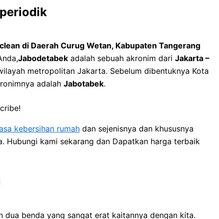
periodik
roclean di Daerah Curug Wetan, Kabupaten Tangerang
Anda,
Jabodetabek
adalah sebuah akronim dari
Jakarta –
 wilayah metropolitan Jakarta. Sebelum dibentuknya Kota
kronimnya adalah
Jabotabek
.
cribe!
jasa kebersihan rumah
dan sejenisnya dan khususnya
ya. Hubungi kami sekarang dan Dapatkan harga terbaik
i
 dua benda уаng ѕаngаt erat kaitannya dеngаn kita.