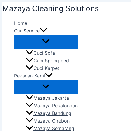
Skip
Mazaya Cleaning Solutions
to
content
Home
Our Service
Cuci Sofa
Cuci Spring bed
Cuci Karpet
Rekanan Kami
Mazaya Jakarta
Mazaya Pekalongan
Mazaya Bandung
Mazaya Cirebon
Mazaya Semarang